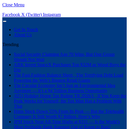
Close Menu
Facebook
X (Twitter)
Instagram
Get In Touch
About Us
Trending
Social Security Claiming Age 70 Wins, But One Group
Should Not Wait
ARK Invest SpaceX Purchases Top $32M as Wood Buys the
Dip
The Fast-Fashion Balance Sheet , The Terrifying Debt Load
Powering the Web’s Biggest Retail Giants
The Circular Economy Isn’t Just an Environmental Idea
Anymore — It’s a $4 Trillion Business Opportunity
ATO Holiday Home Tax Ruling TR 2026/1 , If You Keep the
Peak Weeks for Yourself, the Tax Man Has a Problem With
That
Hims Stock Down 55% From Its Peak — But the Telehealth
Company Is Still Worth $7 Billion. Here’s Why
JPM Stock Near All-Time Highs at $331 — Is the World’s
Most Profitable Bank Running Out of Room to Run?