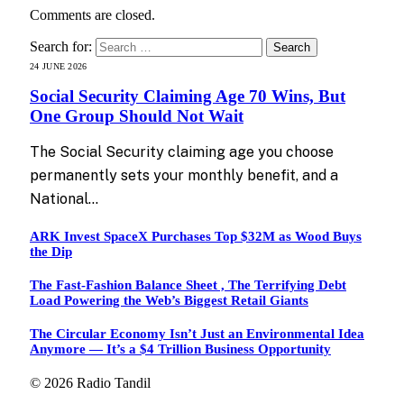
Comments are closed.
Search for:
24 JUNE 2026
Social Security Claiming Age 70 Wins, But
One Group Should Not Wait
The Social Security claiming age you choose
permanently sets your monthly benefit, and a
National…
ARK Invest SpaceX Purchases Top $32M as Wood Buys
the Dip
The Fast-Fashion Balance Sheet , The Terrifying Debt
Load Powering the Web’s Biggest Retail Giants
The Circular Economy Isn’t Just an Environmental Idea
Anymore — It’s a $4 Trillion Business Opportunity
© 2026 Radio Tandil