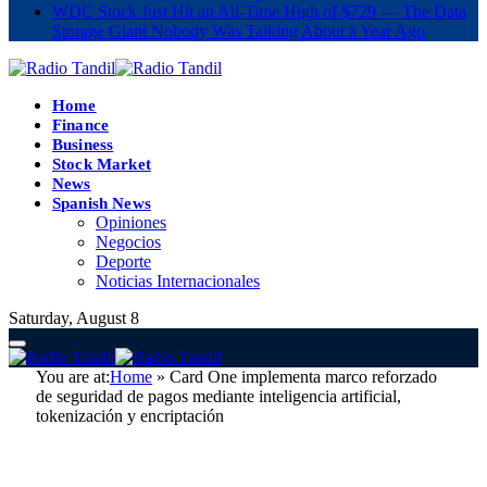
WDC Stock Just Hit an All-Time High of $729 — The Data
Storage Giant Nobody Was Talking About a Year Ago
Home
Finance
Business
Stock Market
News
Spanish News
Opiniones
Negocios
Deporte
Noticias Internacionales
Saturday, August 8
You are at:
Home
»
Card One implementa marco reforzado
de seguridad de pagos mediante inteligencia artificial,
tokenización y encriptación