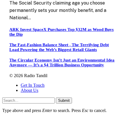
The Social Security claiming age you choose
permanently sets your monthly benefit, and a
National…
ARK Invest SpaceX Purchases Top $32M as Wood Buys
the Dip
The Fast-Fashion Balance Sheet , The Terrifying Debt
Load Powering the Web’s Biggest Retail Giants
The Circular Economy Isn’t Just an Environmental Idea
Anymore — It’s a $4 Trillion Business Opportunity
© 2026 Radio Tandil
Get In Touch
About Us
Submit
Type above and press
Enter
to search. Press
Esc
to cancel.