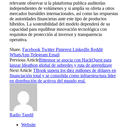
relevante observar si la plataforma publica auditorías
independientes de volúmenes y si amplía su oferta a otros
mercados bursátiles internacionales, así como las respuestas
de autoridades financieras ante este tipo de productos
híbridos. La sostenibilidad del modelo dependerá de su
capacidad para equilibrar innovación tecnológica con
requisitos de protección al inversor y transparencia
operativa.
Share.
Facebook
Twitter
Pinterest
LinkedIn
Reddit
WhatsApp
Telegram
Email
Previous Article
Bittensor se asocia con HackQuest para
lanzar Ideathon global de subredes y ruta de aprendizaje
Next Article
TBook supera los diez millones de dólares en
financiación total y se consolida como infraestructura líder
en distribución de activos del mundo real.
Radio Tandil
Website