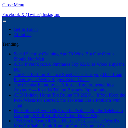
Close Menu
Facebook
X (Twitter)
Instagram
Get In Touch
About Us
Trending
Social Security Claiming Age 70 Wins, But One Group
Should Not Wait
ARK Invest SpaceX Purchases Top $32M as Wood Buys the
Dip
The Fast-Fashion Balance Sheet , The Terrifying Debt Load
Powering the Web’s Biggest Retail Giants
The Circular Economy Isn’t Just an Environmental Idea
Anymore — It’s a $4 Trillion Business Opportunity
ATO Holiday Home Tax Ruling TR 2026/1 , If You Keep the
Peak Weeks for Yourself, the Tax Man Has a Problem With
That
Hims Stock Down 55% From Its Peak — But the Telehealth
Company Is Still Worth $7 Billion. Here’s Why
JPM Stock Near All-Time Highs at $331 — Is the World’s
Most Profitable Bank Running Out of Room to Run?