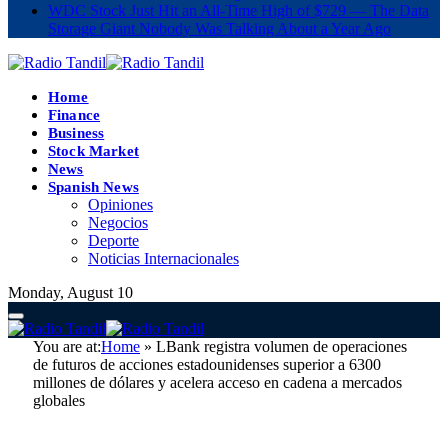
WDC Stock Just Hit an All-Time High of $729 — The Data
Storage Giant Nobody Was Talking About a Year Ago
Home
Finance
Business
Stock Market
News
Spanish News
Opiniones
Negocios
Deporte
Noticias Internacionales
Monday, August 10
You are at:
Home
»
LBank registra volumen de operaciones
de futuros de acciones estadounidenses superior a 6300
millones de dólares y acelera acceso en cadena a mercados
globales