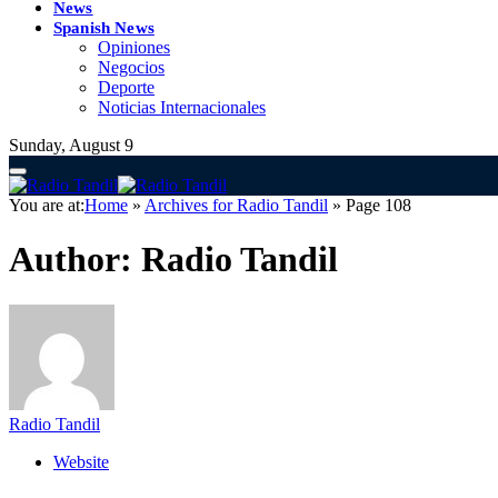
News
Spanish News
Opiniones
Negocios
Deporte
Noticias Internacionales
Sunday, August 9
You are at:
Home
»
Archives for Radio Tandil
»
Page 108
Author:
Radio Tandil
Radio Tandil
Website