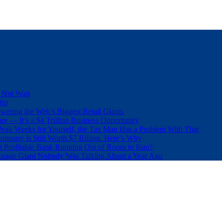
 Not Wait
Dip
wering the Web’s Biggest Retail Giants
e — It’s a $4 Trillion Business Opportunity
eak Weeks for Yourself, the Tax Man Has a Problem With That
pany Is Still Worth $7 Billion. Here’s Why
t Profitable Bank Running Out of Room to Run?
orage Giant Nobody Was Talking About a Year Ago