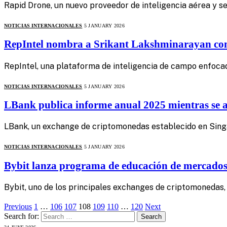
Rapid Drone, un nuevo proveedor de inteligencia aérea y s
NOTICIAS INTERNACIONALES
5 JANUARY 2026
RepIntel nombra a Srikant Lakshminarayan co
RepIntel, una plataforma de inteligencia de campo enfoca
NOTICIAS INTERNACIONALES
5 JANUARY 2026
LBank publica informe anual 2025 mientras se ace
LBank, un exchange de criptomonedas establecido en Singa
NOTICIAS INTERNACIONALES
5 JANUARY 2026
Bybit lanza programa de educación de mercados 
Bybit, uno de los principales exchanges de criptomonedas
Previous
1
…
106
107
108
109
110
…
120
Next
Search for: