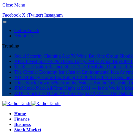
Close Menu
Facebook
X (Twitter)
Instagram
Get In Touch
About Us
Trending
Social Security Claiming Age 70 Wins, But One Group Should
ARK Invest SpaceX Purchases Top $32M as Wood Buys the 
The Fast-Fashion Balance Sheet , The Terrifying Debt Load Po
The Circular Economy Isn’t Just an Environmental Idea Anymor
ATO Holiday Home Tax Ruling TR 2026/1 , If You Keep the P
Hims Stock Down 55% From Its Peak — But the Telehealth Com
JPM Stock Near All-Time Highs at $331 — Is the World’s Mos
WDC Stock Just Hit an All-Time High of $729 — The Data St
Home
Finance
Business
Stock Market