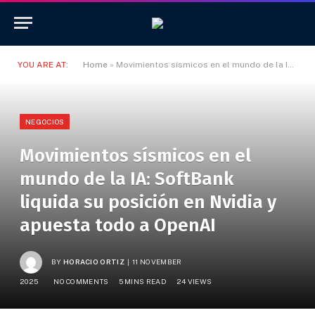
YOU ARE AT:
Home
»
Movimientos sísmicos en el mundo de la IA: SoftBank liquida su posición en Nvidia y apuesta todo a OpenAI
NEGOCIOS
Movimientos sísmicos en el
mundo de la IA: SoftBank
liquida su posición en Nvidia y
apuesta todo a OpenAI
BY
HORACIO ORTIZ
11 NOVEMBER
2025
NO COMMENTS
5 MINS READ
24
VIEWS