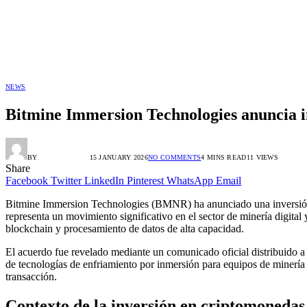
NEWS
Bitmine Immersion Technologies anuncia in
BY
RADIO TANDIL
15 JANUARY 2026
NO COMMENTS
4 MINS READ
11
VIEWS
Share
Facebook
Twitter
LinkedIn
Pinterest
WhatsApp
Email
Bitmine Immersion Technologies (BMNR) ha anunciado una inversión d
representa un movimiento significativo en el sector de minería digit
blockchain y procesamiento de datos de alta capacidad.
El acuerdo fue revelado mediante un comunicado oficial distribuido a 
de tecnologías de enfriamiento por inmersión para equipos de minería 
transacción.
Contexto de la inversión en criptomonedas