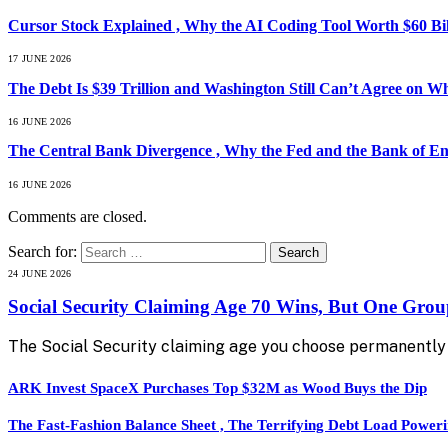
Cursor Stock Explained , Why the AI Coding Tool Worth $60 B
17 JUNE 2026
The Debt Is $39 Trillion and Washington Still Can’t Agree on W
16 JUNE 2026
The Central Bank Divergence , Why the Fed and the Bank of En
16 JUNE 2026
Comments are closed.
Search for:
24 JUNE 2026
Social Security Claiming Age 70 Wins, But One Gro
The Social Security claiming age you choose permanently 
ARK Invest SpaceX Purchases Top $32M as Wood Buys the Dip
The Fast-Fashion Balance Sheet , The Terrifying Debt Load Poweri