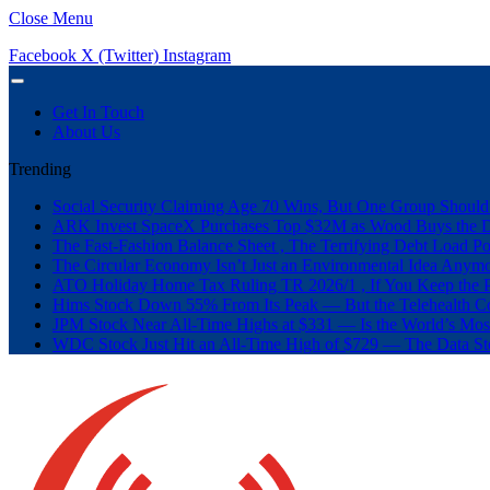
Close Menu
Facebook
X (Twitter)
Instagram
Get In Touch
About Us
Trending
Social Security Claiming Age 70 Wins, But One Group Should
ARK Invest SpaceX Purchases Top $32M as Wood Buys the 
The Fast-Fashion Balance Sheet , The Terrifying Debt Load Po
The Circular Economy Isn’t Just an Environmental Idea Anymor
ATO Holiday Home Tax Ruling TR 2026/1 , If You Keep the P
Hims Stock Down 55% From Its Peak — But the Telehealth Com
JPM Stock Near All-Time Highs at $331 — Is the World’s Mos
WDC Stock Just Hit an All-Time High of $729 — The Data St