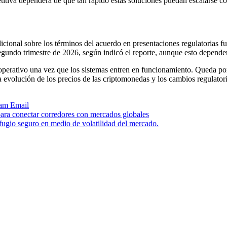
etitiva dependerá de qué tan rápido estas soluciones puedan escalarse c
onal sobre los términos del acuerdo en presentaciones regulatorias fu
undo trimestre de 2026, según indicó el reporte, aunque esto dependerá
operativo una vez que los sistemas entren en funcionamiento. Queda por
a evolución de los precios de las criptomonedas y los cambios regulatorio
ram
Email
conectar corredores con mercados globales
ugio seguro en medio de volatilidad del mercado.