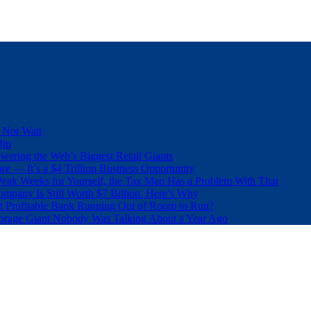
 Not Wait
Dip
wering the Web’s Biggest Retail Giants
e — It’s a $4 Trillion Business Opportunity
eak Weeks for Yourself, the Tax Man Has a Problem With That
pany Is Still Worth $7 Billion. Here’s Why
t Profitable Bank Running Out of Room to Run?
orage Giant Nobody Was Talking About a Year Ago