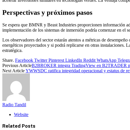
acelerar inversiones similares en tecnologías verdes. La ventaja comp
Perspectivas y próximos pasos
Se espera que BMNR y Beast Industries proporcionen información adici
implementación de los sistemas de inmersión podría comenzar en el seg
Los observadores del sector estarán atentos a métricas de desempeño 
energéticos proyectados y si podrá replicarse en otras instalaciones. L
estratégica.
Share.
Facebook
Twitter
Pinterest
LinkedIn
Reddit
WhatsApp
Teleg
Previous Article
B2BROKER integra TradingView en B2TRADER para 
Next Article
YWWSDC ratifica integridad operacional y estatus de ref
Radio Tandil
Website
Related
Posts