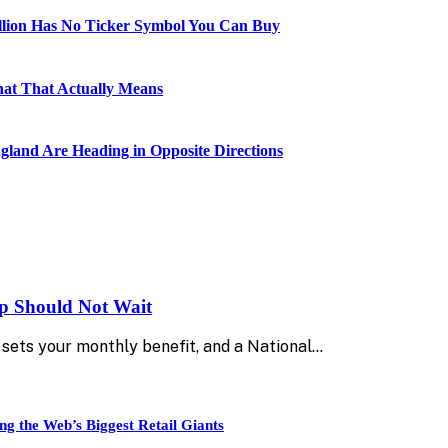
illion Has No Ticker Symbol You Can Buy
hat That Actually Means
gland Are Heading in Opposite Directions
up Should Not Wait
sets your monthly benefit, and a National…
ng the Web’s Biggest Retail Giants