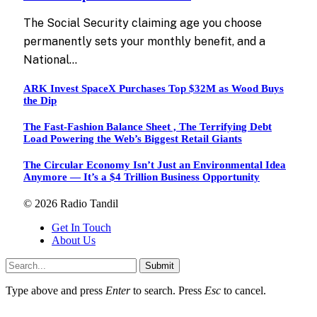
The Social Security claiming age you choose
permanently sets your monthly benefit, and a
National…
ARK Invest SpaceX Purchases Top $32M as Wood Buys
the Dip
The Fast-Fashion Balance Sheet , The Terrifying Debt
Load Powering the Web’s Biggest Retail Giants
The Circular Economy Isn’t Just an Environmental Idea
Anymore — It’s a $4 Trillion Business Opportunity
© 2026 Radio Tandil
Get In Touch
About Us
Submit
Type above and press
Enter
to search. Press
Esc
to cancel.