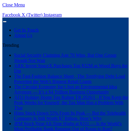
Close Menu
Facebook
X (Twitter)
Instagram
Get In Touch
About Us
Trending
Social Security Claiming Age 70 Wins, But One Group
Should Not Wait
ARK Invest SpaceX Purchases Top $32M as Wood Buys the
Dip
The Fast-Fashion Balance Sheet , The Terrifying Debt Load
Powering the Web’s Biggest Retail Giants
The Circular Economy Isn’t Just an Environmental Idea
Anymore — It’s a $4 Trillion Business Opportunity
ATO Holiday Home Tax Ruling TR 2026/1 , If You Keep the
Peak Weeks for Yourself, the Tax Man Has a Problem With
That
Hims Stock Down 55% From Its Peak — But the Telehealth
Company Is Still Worth $7 Billion. Here’s Why
JPM Stock Near All-Time Highs at $331 — Is the World’s
Most Profitable Bank Running Out of Room to Run?