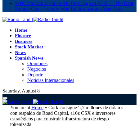
WDC Stock Just Hit an All-Time High of $729 — The Data
Storage Giant Nobody Was Talking About a Year Ago
Home
Finance
Business
Stock Market
News
Spanish News
Opiniones
Negocios
Deporte
Noticias Internacionales
Saturday, August 8
You are at:
Home
»
Cork consigue 5,5 millones de dólares
con respaldo de Road Capital, a16z CSX e inversores
estratégicos para construir infraestructura de riesgo
tokenizada