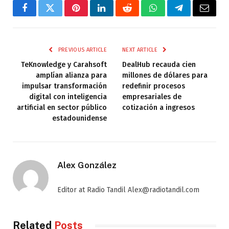
Facebook
Twitter
Pinterest
LinkedIn
Reddit
WhatsApp
Telegram
Email
PREVIOUS ARTICLE
NEXT ARTICLE
TeKnowledge y Carahsoft
DealHub recauda cien
amplían alianza para
millones de dólares para
impulsar transformación
redefinir procesos
digital con inteligencia
empresariales de
artificial en sector público
cotización a ingresos
estadounidense
Alex González
Editor at Radio Tandil Alex@radiotandil.com
Related
Posts