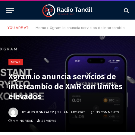
YOU ARE AT:
Home
»
Xgram.io anuncia servicios de intercambio de XMR con límites elevados
NEWS
Xgram.io anuncia servicios de
intercambio de XMR con límites
elevados
BY
ALEX GONZÁLEZ
22 JANUARY 2026
NO COMMENTS
4 MINS READ
23
VIEWS