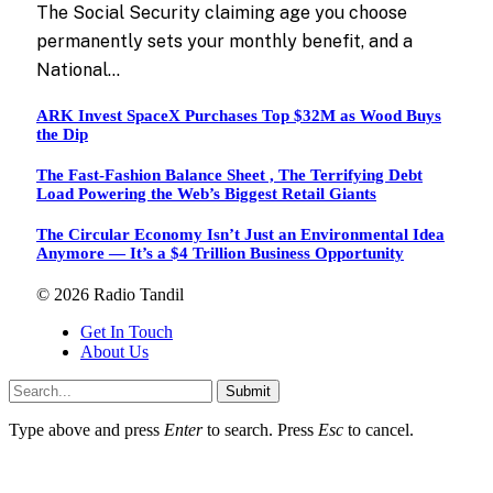
The Social Security claiming age you choose
permanently sets your monthly benefit, and a
National…
ARK Invest SpaceX Purchases Top $32M as Wood Buys
the Dip
The Fast-Fashion Balance Sheet , The Terrifying Debt
Load Powering the Web’s Biggest Retail Giants
The Circular Economy Isn’t Just an Environmental Idea
Anymore — It’s a $4 Trillion Business Opportunity
© 2026 Radio Tandil
Get In Touch
About Us
Submit
Type above and press
Enter
to search. Press
Esc
to cancel.