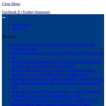
Close Menu
Facebook
X (Twitter)
Instagram
Get In Touch
About Us
Trending
Social Security Claiming Age 70 Wins, But One Group
Should Not Wait
ARK Invest SpaceX Purchases Top $32M as Wood Buys the
Dip
The Fast-Fashion Balance Sheet , The Terrifying Debt Load
Powering the Web’s Biggest Retail Giants
The Circular Economy Isn’t Just an Environmental Idea
Anymore — It’s a $4 Trillion Business Opportunity
ATO Holiday Home Tax Ruling TR 2026/1 , If You Keep the
Peak Weeks for Yourself, the Tax Man Has a Problem With
That
Hims Stock Down 55% From Its Peak — But the Telehealth
Company Is Still Worth $7 Billion. Here’s Why
JPM Stock Near All-Time Highs at $331 — Is the World’s
Most Profitable Bank Running Out of Room to Run?