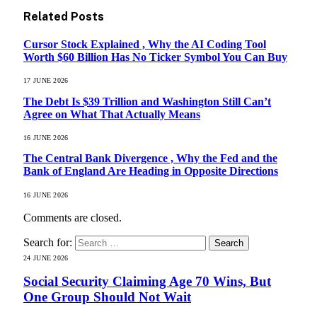
Related
Posts
Cursor Stock Explained , Why the AI Coding Tool
Worth $60 Billion Has No Ticker Symbol You Can Buy
17 JUNE 2026
The Debt Is $39 Trillion and Washington Still Can’t
Agree on What That Actually Means
16 JUNE 2026
The Central Bank Divergence , Why the Fed and the
Bank of England Are Heading in Opposite Directions
16 JUNE 2026
Comments are closed.
Search for:
24 JUNE 2026
Social Security Claiming Age 70 Wins, But
One Group Should Not Wait