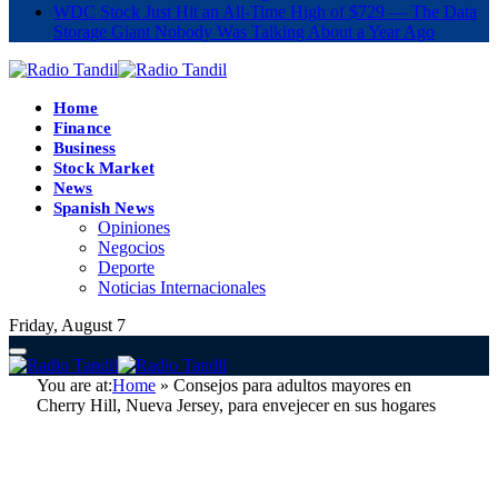
WDC Stock Just Hit an All-Time High of $729 — The Data
Storage Giant Nobody Was Talking About a Year Ago
Home
Finance
Business
Stock Market
News
Spanish News
Opiniones
Negocios
Deporte
Noticias Internacionales
Friday, August 7
You are at:
Home
»
Consejos para adultos mayores en
Cherry Hill, Nueva Jersey, para envejecer en sus hogares