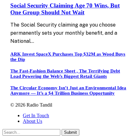
Social Security Claiming Age 70 Wins, But
One Group Should Not Wait
The Social Security claiming age you choose
permanently sets your monthly benefit, and a
National…
ARK Invest SpaceX Purchases Top $32M as Wood Buys
the Dip
The Fast-Fashion Balance Sheet , The Terrifying Debt
Load Powering the Web’s Biggest Retail Giants
The Circular Economy Isn’t Just an Environmental Idea
Anymore — It’s a $4 Trillion Business Opportunity
© 2026 Radio Tandil
Get In Touch
About Us
Submit