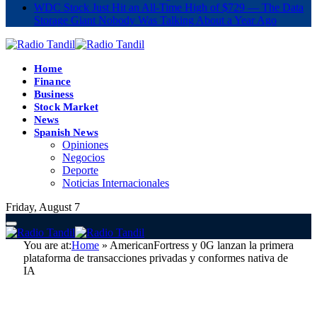
WDC Stock Just Hit an All-Time High of $729 — The Data
Storage Giant Nobody Was Talking About a Year Ago
Home
Finance
Business
Stock Market
News
Spanish News
Opiniones
Negocios
Deporte
Noticias Internacionales
Friday, August 7
You are at:
Home
»
AmericanFortress y 0G lanzan la primera
plataforma de transacciones privadas y conformes nativa de
IA