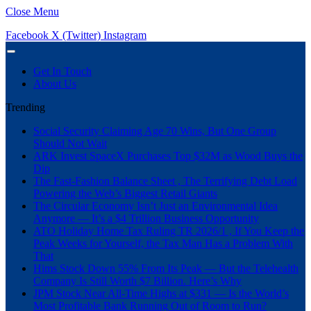
Close Menu
Facebook
X (Twitter)
Instagram
Get In Touch
About Us
Trending
Social Security Claiming Age 70 Wins, But One Group
Should Not Wait
ARK Invest SpaceX Purchases Top $32M as Wood Buys the
Dip
The Fast-Fashion Balance Sheet , The Terrifying Debt Load
Powering the Web’s Biggest Retail Giants
The Circular Economy Isn’t Just an Environmental Idea
Anymore — It’s a $4 Trillion Business Opportunity
ATO Holiday Home Tax Ruling TR 2026/1 , If You Keep the
Peak Weeks for Yourself, the Tax Man Has a Problem With
That
Hims Stock Down 55% From Its Peak — But the Telehealth
Company Is Still Worth $7 Billion. Here’s Why
JPM Stock Near All-Time Highs at $331 — Is the World’s
Most Profitable Bank Running Out of Room to Run?