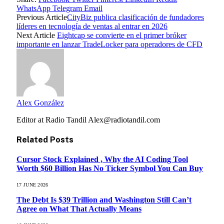
WhatsApp
Telegram
Email
Previous Article
CityBiz publica clasificación de fundadores
líderes en tecnología de ventas al entrar en 2026
Next Article
Eightcap se convierte en el primer bróker
importante en lanzar TradeLocker para operadores de CFD
Alex González
Editor at Radio Tandil Alex@radiotandil.com
Related
Posts
Cursor Stock Explained , Why the AI Coding Tool
Worth $60 Billion Has No Ticker Symbol You Can Buy
17 JUNE 2026
The Debt Is $39 Trillion and Washington Still Can’t
Agree on What That Actually Means