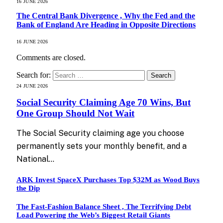
16 JUNE 2026
The Central Bank Divergence , Why the Fed and the
Bank of England Are Heading in Opposite Directions
16 JUNE 2026
Comments are closed.
Search for:
24 JUNE 2026
Social Security Claiming Age 70 Wins, But
One Group Should Not Wait
The Social Security claiming age you choose
permanently sets your monthly benefit, and a
National…
ARK Invest SpaceX Purchases Top $32M as Wood Buys
the Dip
The Fast-Fashion Balance Sheet , The Terrifying Debt
Load Powering the Web’s Biggest Retail Giants