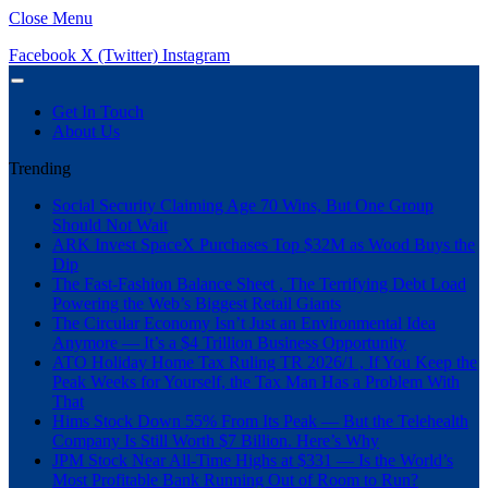
Close Menu
Facebook
X (Twitter)
Instagram
Get In Touch
About Us
Trending
Social Security Claiming Age 70 Wins, But One Group
Should Not Wait
ARK Invest SpaceX Purchases Top $32M as Wood Buys the
Dip
The Fast-Fashion Balance Sheet , The Terrifying Debt Load
Powering the Web’s Biggest Retail Giants
The Circular Economy Isn’t Just an Environmental Idea
Anymore — It’s a $4 Trillion Business Opportunity
ATO Holiday Home Tax Ruling TR 2026/1 , If You Keep the
Peak Weeks for Yourself, the Tax Man Has a Problem With
That
Hims Stock Down 55% From Its Peak — But the Telehealth
Company Is Still Worth $7 Billion. Here’s Why
JPM Stock Near All-Time Highs at $331 — Is the World’s
Most Profitable Bank Running Out of Room to Run?