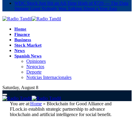
WDC Stock Just Hit an All-Time High of $729 — The Data
Storage Giant Nobody Was Talking About a Year Ago
Home
Finance
Business
Stock Market
News
Spanish News
Opiniones
Negocios
Deporte
Noticias Internacionales
Saturday, August 8
You are at:
Home
»
Blockchain for Good Alliance and
FLock.io establish strategic partnership to advance
blockchain and artificial intelligence for social benefit.