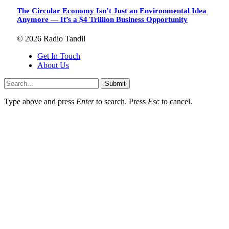
The Circular Economy Isn’t Just an Environmental Idea
Anymore — It’s a $4 Trillion Business Opportunity
© 2026 Radio Tandil
Get In Touch
About Us
Submit
Type above and press
Enter
to search. Press
Esc
to cancel.