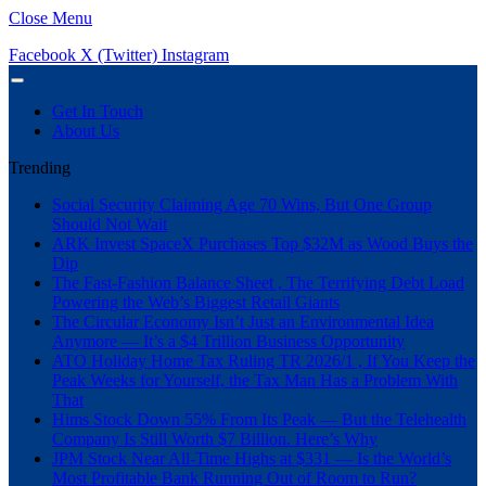
Close Menu
Facebook
X (Twitter)
Instagram
Get In Touch
About Us
Trending
Social Security Claiming Age 70 Wins, But One Group
Should Not Wait
ARK Invest SpaceX Purchases Top $32M as Wood Buys the
Dip
The Fast-Fashion Balance Sheet , The Terrifying Debt Load
Powering the Web’s Biggest Retail Giants
The Circular Economy Isn’t Just an Environmental Idea
Anymore — It’s a $4 Trillion Business Opportunity
ATO Holiday Home Tax Ruling TR 2026/1 , If You Keep the
Peak Weeks for Yourself, the Tax Man Has a Problem With
That
Hims Stock Down 55% From Its Peak — But the Telehealth
Company Is Still Worth $7 Billion. Here’s Why
JPM Stock Near All-Time Highs at $331 — Is the World’s
Most Profitable Bank Running Out of Room to Run?