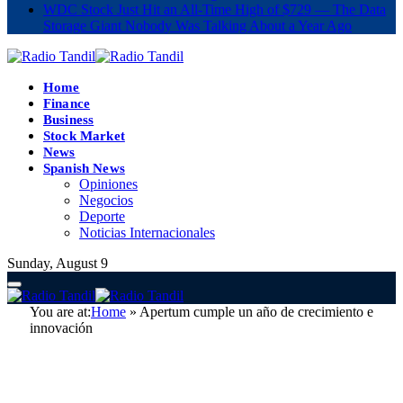
WDC Stock Just Hit an All-Time High of $729 — The Data
Storage Giant Nobody Was Talking About a Year Ago
Home
Finance
Business
Stock Market
News
Spanish News
Opiniones
Negocios
Deporte
Noticias Internacionales
Sunday, August 9
You are at:
Home
»
Apertum cumple un año de crecimiento e
innovación