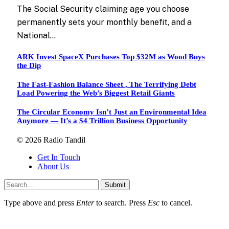
The Social Security claiming age you choose
permanently sets your monthly benefit, and a
National…
ARK Invest SpaceX Purchases Top $32M as Wood Buys
the Dip
The Fast-Fashion Balance Sheet , The Terrifying Debt
Load Powering the Web’s Biggest Retail Giants
The Circular Economy Isn’t Just an Environmental Idea
Anymore — It’s a $4 Trillion Business Opportunity
© 2026 Radio Tandil
Get In Touch
About Us
Submit
Type above and press
Enter
to search. Press
Esc
to cancel.