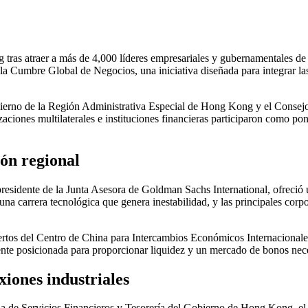
ras atraer a más de 4,000 líderes empresariales y gubernamentales de 
la Cumbre Global de Negocios, una iniciativa diseñada para integrar las
bierno de la Región Administrativa Especial de Hong Kong y el Consej
zaciones multilaterales e instituciones financieras participaron como 
ión regional
residente de la Junta Asesora de Goldman Sachs International, ofreció
a carrera tecnológica que genera inestabilidad, y las principales corp
os del Centro de China para Intercambios Económicos Internacionales, 
te posicionada para proporcionar liquidez y un mercado de bonos neces
iones industriales
a de Servicios Financieros y Tesorería del Gobierno de Hong Kong, el