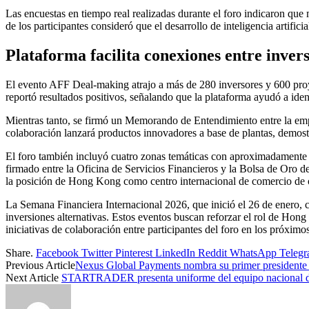
Las encuestas en tiempo real realizadas durante el foro indicaron que
de los participantes consideró que el desarrollo de inteligencia artific
Plataforma facilita conexiones entre inver
El evento AFF Deal-making atrajo a más de 280 inversores y 600 proye
reportó resultados positivos, señalando que la plataforma ayudó a iden
Mientras tanto, se firmó un Memorando de Entendimiento entre la emp
colaboración lanzará productos innovadores a base de plantas, demostr
El foro también incluyó cuatro zonas temáticas con aproximadamente 1
firmado entre la Oficina de Servicios Financieros y la Bolsa de Oro 
la posición de Hong Kong como centro internacional de comercio de 
La Semana Financiera Internacional 2026, que inició el 26 de enero, 
inversiones alternativas. Estos eventos buscan reforzar el rol de Hon
iniciativas de colaboración entre participantes del foro en los próximo
Share.
Facebook
Twitter
Pinterest
LinkedIn
Reddit
WhatsApp
Teleg
Previous Article
Nexus Global Payments nombra su primer presidente d
Next Article
STARTRADER presenta uniforme del equipo nacional d