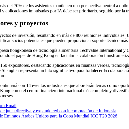
 más del 70% de los asistentes mantienen una perspectiva neutral a opt
ial y aplicaciones impulsadas por IA debe ser prioritario, seguido por la 
sores y proyectos
ctos de inversión, resultando en más de 800 reuniones individuales. Un
tificar socios potenciales que pueden proporcionar soporte técnico más a
resa hongkonesa de tecnología alimentaria Techvalue International y G
ando el papel de Hong Kong en facilitar la colaboración transfronteriz
50 expositores, destacando aplicaciones en finanzas verdes, tecnología
de Shanghái representa un hito significativo para fortalecer la colabor
oro.
continuará con 14 eventos industriales que abordarán temas como oportu
g Kong como el centro financiero internacional más completo y diversifi
s meses.
ram
Email
e junta directiva y expande red con incorporación de Indonesia
e Emiratos Árabes Unidos para la Copa Mundial ICC T20 2026