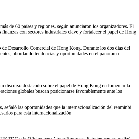
más de 60 países y regiones, según anunciaron los organizadores. El
 finanzas con sectores industriales clave y fortalecer el papel de Hong
o de Desarrollo Comercial de Hong Kong. Durante los dos días del
ponentes, abordando tendencias y oportunidades en el panorama
 un discurso destacado sobre el papel de Hong Kong en fomentar la
oraciones globales buscan posicionarse favorablemente ante los
señaló las oportunidades que la internacionalización del renminbi
arios para esta internacionalización.
 HKTDC y la Oficina para Atraer Empresas Estratégicas, se realizó