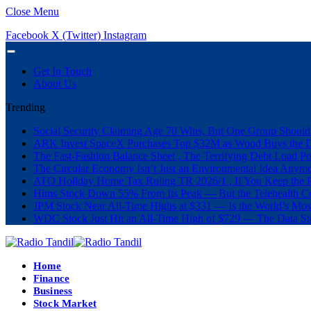
Close Menu
Facebook
X (Twitter)
Instagram
Get In Touch
About Us
Trending
Social Security Claiming Age 70 Wins, But One Group Should
ARK Invest SpaceX Purchases Top $32M as Wood Buys the 
The Fast-Fashion Balance Sheet , The Terrifying Debt Load Po
The Circular Economy Isn’t Just an Environmental Idea Anymor
ATO Holiday Home Tax Ruling TR 2026/1 , If You Keep the P
Hims Stock Down 55% From Its Peak — But the Telehealth Com
JPM Stock Near All-Time Highs at $331 — Is the World’s Mos
WDC Stock Just Hit an All-Time High of $729 — The Data St
Home
Finance
Business
Stock Market