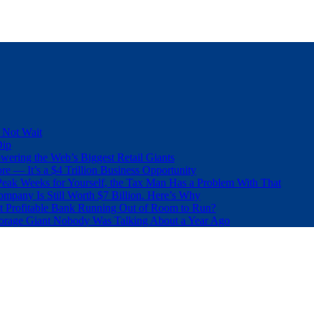
 Not Wait
Dip
wering the Web’s Biggest Retail Giants
e — It’s a $4 Trillion Business Opportunity
eak Weeks for Yourself, the Tax Man Has a Problem With That
pany Is Still Worth $7 Billion. Here’s Why
t Profitable Bank Running Out of Room to Run?
orage Giant Nobody Was Talking About a Year Ago