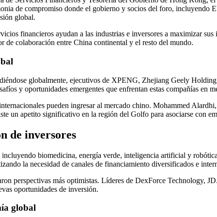
remonia de compromiso donde el gobierno y socios del foro, incluyend
sión global.
icios financieros ayudan a las industrias e inversores a maximizar su
r de colaboración entre China continental y el resto del mundo.
obal
xpandiéndose globalmente, ejecutivos de XPENG, Zhejiang Geely Holdi
desafíos y oportunidades emergentes que enfrentan estas compañías en m
internacionales pueden ingresar al mercado chino. Mohammed Alardhi, p
 un apetito significativo en la región del Golfo para asociarse con em
ón de inversores
 incluyendo biomedicina, energía verde, inteligencia artificial y robót
izando la necesidad de canales de financiamiento diversificados e inter
ostraron perspectivas más optimistas. Líderes de DexForce Technology, 
evas oportunidades de inversión.
ía global