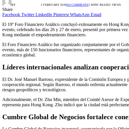
BY
ALEX GONZÁLEZ
2 FEBRUARY 2026
NO COMMENTS
5 MINS READ
22
VIEWS
Share
Facebook
Twitter
LinkedIn
Pinterest
WhatsApp
Email
El 19º Foro Financiero Asiático concluyó exitosamente en Hong Kong t
evento, celebrado los días 26 y 27 de enero, presentó por primera vez 
Kong mediante el empoderamiento financiero.
El Foro Financiero Asiático fue organizado conjuntamente por el Go
evento, más de 150 funcionarios financieros, representantes de organi
económico global.
Líderes internacionales analizan cooperac
El Dr. José Manuel Barroso, expresidente de la Comisión Europea y p
cooperación regional. Según Barroso, el mundo enfrenta actualmente un
riesgos geopolíticos y tecnológicos.
Adicionalmente, el Dr. Zhu Min, miembro del Comité Asesor de Expert
representa para Hong Kong. Zhu indicó que la ciudad está perfectamen
Cumbre Global de Negocios fortalece conex
La Cumbre Global de Negocios inaugural, coorganizada por la Oficin