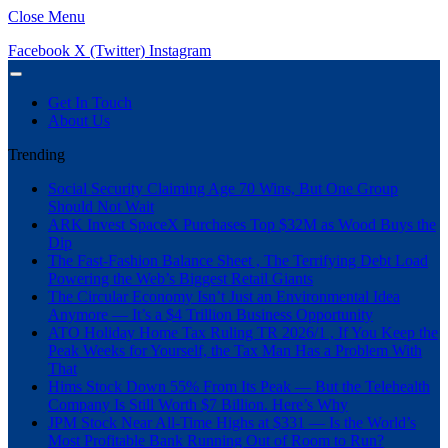
Close Menu
Facebook
X (Twitter)
Instagram
Get In Touch
About Us
Trending
Social Security Claiming Age 70 Wins, But One Group
Should Not Wait
ARK Invest SpaceX Purchases Top $32M as Wood Buys the
Dip
The Fast-Fashion Balance Sheet , The Terrifying Debt Load
Powering the Web’s Biggest Retail Giants
The Circular Economy Isn’t Just an Environmental Idea
Anymore — It’s a $4 Trillion Business Opportunity
ATO Holiday Home Tax Ruling TR 2026/1 , If You Keep the
Peak Weeks for Yourself, the Tax Man Has a Problem With
That
Hims Stock Down 55% From Its Peak — But the Telehealth
Company Is Still Worth $7 Billion. Here’s Why
JPM Stock Near All-Time Highs at $331 — Is the World’s
Most Profitable Bank Running Out of Room to Run?