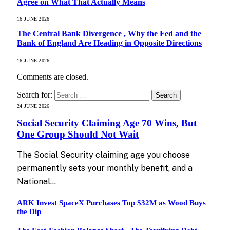
Agree on What That Actually Means
16 JUNE 2026
The Central Bank Divergence , Why the Fed and the
Bank of England Are Heading in Opposite Directions
16 JUNE 2026
Comments are closed.
Search for:
24 JUNE 2026
Social Security Claiming Age 70 Wins, But
One Group Should Not Wait
The Social Security claiming age you choose
permanently sets your monthly benefit, and a
National…
ARK Invest SpaceX Purchases Top $32M as Wood Buys
the Dip