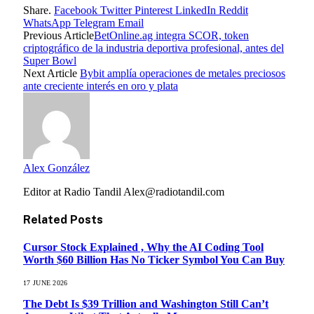
Share.
Facebook
Twitter
Pinterest
LinkedIn
Reddit
WhatsApp
Telegram
Email
Previous Article
BetOnline.ag integra SCOR, token
criptográfico de la industria deportiva profesional, antes del
Super Bowl
Next Article
Bybit amplía operaciones de metales preciosos
ante creciente interés en oro y plata
Alex González
Editor at Radio Tandil Alex@radiotandil.com
Related
Posts
Cursor Stock Explained , Why the AI Coding Tool
Worth $60 Billion Has No Ticker Symbol You Can Buy
17 JUNE 2026
The Debt Is $39 Trillion and Washington Still Can’t