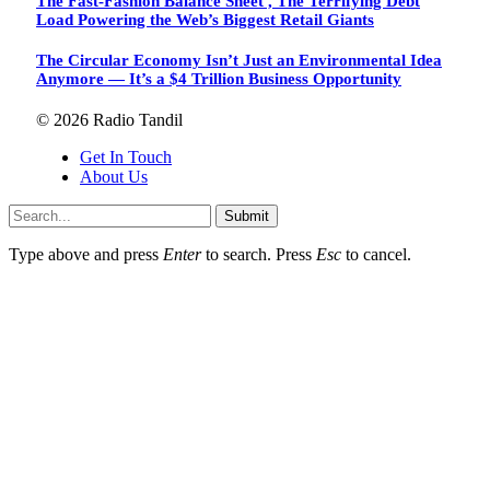
The Fast-Fashion Balance Sheet , The Terrifying Debt
Load Powering the Web’s Biggest Retail Giants
The Circular Economy Isn’t Just an Environmental Idea
Anymore — It’s a $4 Trillion Business Opportunity
© 2026 Radio Tandil
Get In Touch
About Us
Submit
Type above and press
Enter
to search. Press
Esc
to cancel.