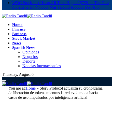
WDC Stock Just Hit an All-Time High of $729 — The Data
Storage Giant Nobody Was Talking About a Year Ago
Home
Finance
Business
Stock Market
News
Spanish News
Opiniones
Negocios
Deporte
Noticias Internacionales
Thursday, August 6
You are at:
Home
»
Story Protocol actualiza su cronograma
de liberación de tokens mientras la red evoluciona hacia
casos de uso impulsados por inteligencia artificial