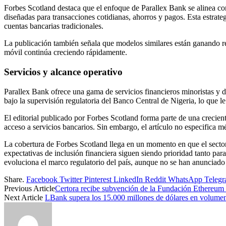
Forbes Scotland destaca que el enfoque de Parallex Bank se alinea con
diseñadas para transacciones cotidianas, ahorros y pagos. Esta estrat
cuentas bancarias tradicionales.
La publicación también señala que modelos similares están ganando re
móvil continúa creciendo rápidamente.
Servicios y alcance operativo
Parallex Bank ofrece una gama de servicios financieros minoristas y d
bajo la supervisión regulatoria del Banco Central de Nigeria, lo que le
El editorial publicado por Forbes Scotland forma parte de una creciente
acceso a servicios bancarios. Sin embargo, el artículo no especifica mé
La cobertura de Forbes Scotland llega en un momento en que el sector 
expectativas de inclusión financiera siguen siendo prioridad tanto pa
evoluciona el marco regulatorio del país, aunque no se han anunciado
Share.
Facebook
Twitter
Pinterest
LinkedIn
Reddit
WhatsApp
Teleg
Previous Article
Certora recibe subvención de la Fundación Ethereum 
Next Article
LBank supera los 15.000 millones de dólares en volumen