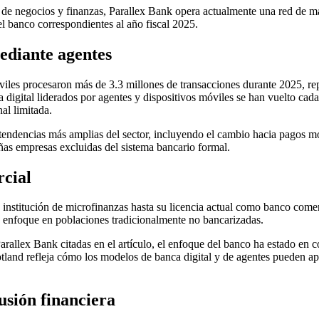
a de negocios y finanzas, Parallex Bank opera actualmente una red de m
del banco correspondientes al año fiscal 2025.
ediante agentes
móviles procesaron más de 3.3 millones de transacciones durante 2025, r
digital liderados por agentes y dispositivos móviles se han vuelto cada
al limitada.
 tendencias más amplias del sector, incluyendo el cambio hacia pagos m
ñas empresas excluidas del sistema bancario formal.
rcial
 institución de microfinanzas hasta su licencia actual como banco comer
su enfoque en poblaciones tradicionalmente no bancarizadas.
lex Bank citadas en el artículo, el enfoque del banco ha estado en con
tland refleja cómo los modelos de banca digital y de agentes pueden apli
usión financiera