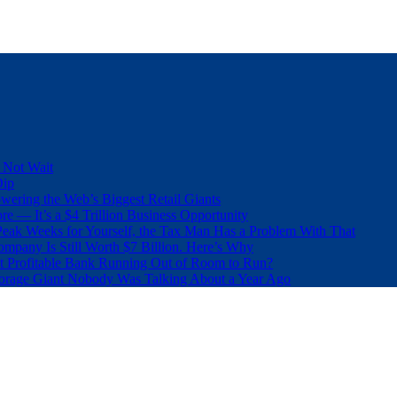
 Not Wait
Dip
wering the Web’s Biggest Retail Giants
e — It’s a $4 Trillion Business Opportunity
eak Weeks for Yourself, the Tax Man Has a Problem With That
pany Is Still Worth $7 Billion. Here’s Why
t Profitable Bank Running Out of Room to Run?
orage Giant Nobody Was Talking About a Year Ago