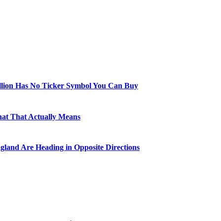
illion Has No Ticker Symbol You Can Buy
hat That Actually Means
gland Are Heading in Opposite Directions