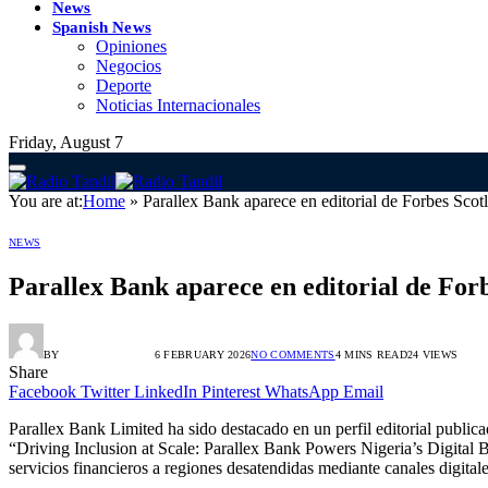
News
Spanish News
Opiniones
Negocios
Deporte
Noticias Internacionales
Friday, August 7
You are at:
Home
»
Parallex Bank aparece en editorial de Forbes Scotl
NEWS
Parallex Bank aparece en editorial de Forb
BY
ALEX GONZÁLEZ
6 FEBRUARY 2026
NO COMMENTS
4 MINS READ
24
VIEWS
Share
Facebook
Twitter
LinkedIn
Pinterest
WhatsApp
Email
Parallex Bank Limited ha sido destacado en un perfil editorial publicad
“Driving Inclusion at Scale: Parallex Bank Powers Nigeria’s Digital 
servicios financieros a regiones desatendidas mediante canales digitale