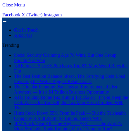
Close Menu
Facebook
X (Twitter)
Instagram
Get In Touch
About Us
Trending
Social Security Claiming Age 70 Wins, But One Group
Should Not Wait
ARK Invest SpaceX Purchases Top $32M as Wood Buys the
Dip
The Fast-Fashion Balance Sheet , The Terrifying Debt Load
Powering the Web’s Biggest Retail Giants
The Circular Economy Isn’t Just an Environmental Idea
Anymore — It’s a $4 Trillion Business Opportunity
ATO Holiday Home Tax Ruling TR 2026/1 , If You Keep the
Peak Weeks for Yourself, the Tax Man Has a Problem With
That
Hims Stock Down 55% From Its Peak — But the Telehealth
Company Is Still Worth $7 Billion. Here’s Why
JPM Stock Near All-Time Highs at $331 — Is the World’s
Most Profitable Bank Running Out of Room to Run?