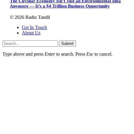
The Circular Economy Isn’t Just an Environmental Idea
Anymore — It’s a $4 Trillion Business Opportunity
© 2026 Radio Tandil
Get In Touch
About Us
Submit
Type above and press
Enter
to search. Press
Esc
to cancel.