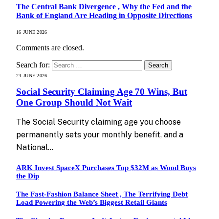
The Central Bank Divergence , Why the Fed and the
Bank of England Are Heading in Opposite Directions
16 JUNE 2026
Comments are closed.
Search for:
24 JUNE 2026
Social Security Claiming Age 70 Wins, But
One Group Should Not Wait
The Social Security claiming age you choose
permanently sets your monthly benefit, and a
National…
ARK Invest SpaceX Purchases Top $32M as Wood Buys
the Dip
The Fast-Fashion Balance Sheet , The Terrifying Debt
Load Powering the Web’s Biggest Retail Giants