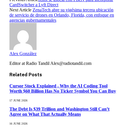
CardSwitcher a Lyft Direct
Next Article
ZenaTech abre su vigésima tercera ubicación
de servicio de drones en Orlando, Florida, con enfoque en
agencias gubernamentales
Alex González
Editor at Radio Tandil Alex@radiotandil.com
Related
Posts
Cursor Stock Explained , Why the AI Coding Tool
Worth $60 Billion Has No Ticker Symbol You Can Buy
17 JUNE 2026
The Debt Is $39 Trillion and Washington Still Can’t
Agree on What That Actually Means
16 JUNE 2026