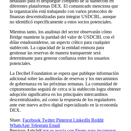
detallado para el despliegue completo de la stablecoin en
diferentes plataformas DEX. El comunicado menciona que
la organización está trabajando con varios protocolos de
finanzas descentralizadas para integrar USDCBL, aunque
no identificó específicamente a estos socios potenciales.
Mientras tanto, los analistas del sector observarán cómo
Bridge mantiene la paridad del valor de USDCBL con el
dólar estadounidense, un aspecto crítico para cualquier
stablecoin. La capacidad de la entidad emisora para
gestionar las reservas de manera transparente será
determinante para generar confianza entre los usuarios
potenciales.
La Decibel Foundation se espera que publique información
adicional sobre las auditorías de reservas y los mecanismos
de gobernanza en las próximas semanas. La comunidad de
criptomonedas seguirá de cerca si la stablecoin logra obtener
adopción significativa en los principales intercambios
descentralizados, así como la respuesta de los reguladores
ante este nuevo activo digital especializado en la economía
DEX.
Share.
Facebook
Twitter
Pinterest
LinkedIn
Reddit
WhatsApp
Telegram
Email
Previous Article
Knot se asocia con Fiserv para incorporar