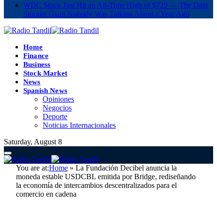
WDC Stock Just Hit an All-Time High of $729 — The Data
Storage Giant Nobody Was Talking About a Year Ago
Home
Finance
Business
Stock Market
News
Spanish News
Opiniones
Negocios
Deporte
Noticias Internacionales
Saturday, August 8
You are at:
Home
»
La Fundación Decibel anuncia la
moneda estable USDCBL emitida por Bridge, rediseñando
la economía de intercambios descentralizados para el
comercio en cadena