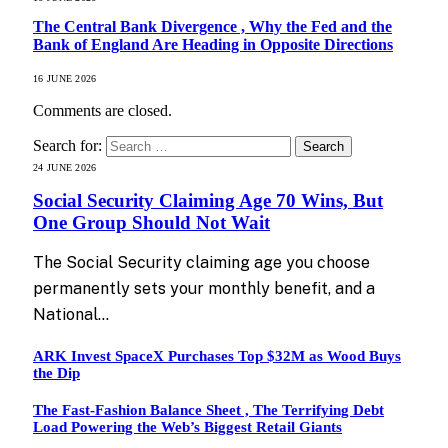
The Central Bank Divergence , Why the Fed and the
Bank of England Are Heading in Opposite Directions
16 JUNE 2026
Comments are closed.
Search for:
24 JUNE 2026
Social Security Claiming Age 70 Wins, But
One Group Should Not Wait
The Social Security claiming age you choose
permanently sets your monthly benefit, and a
National…
ARK Invest SpaceX Purchases Top $32M as Wood Buys
the Dip
The Fast-Fashion Balance Sheet , The Terrifying Debt
Load Powering the Web’s Biggest Retail Giants