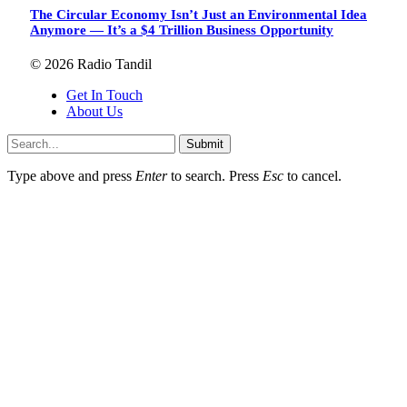
The Circular Economy Isn’t Just an Environmental Idea
Anymore — It’s a $4 Trillion Business Opportunity
© 2026 Radio Tandil
Get In Touch
About Us
Submit
Type above and press
Enter
to search. Press
Esc
to cancel.