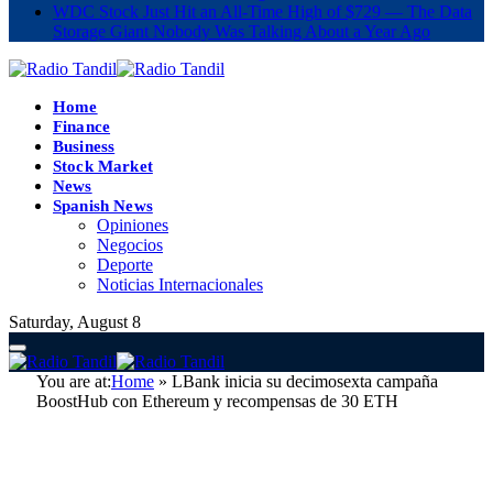
WDC Stock Just Hit an All-Time High of $729 — The Data
Storage Giant Nobody Was Talking About a Year Ago
Home
Finance
Business
Stock Market
News
Spanish News
Opiniones
Negocios
Deporte
Noticias Internacionales
Saturday, August 8
You are at:
Home
»
LBank inicia su decimosexta campaña
BoostHub con Ethereum y recompensas de 30 ETH