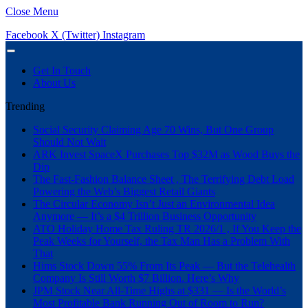
Close Menu
Facebook
X (Twitter)
Instagram
Get In Touch
About Us
Trending
Social Security Claiming Age 70 Wins, But One Group
Should Not Wait
ARK Invest SpaceX Purchases Top $32M as Wood Buys the
Dip
The Fast-Fashion Balance Sheet , The Terrifying Debt Load
Powering the Web’s Biggest Retail Giants
The Circular Economy Isn’t Just an Environmental Idea
Anymore — It’s a $4 Trillion Business Opportunity
ATO Holiday Home Tax Ruling TR 2026/1 , If You Keep the
Peak Weeks for Yourself, the Tax Man Has a Problem With
That
Hims Stock Down 55% From Its Peak — But the Telehealth
Company Is Still Worth $7 Billion. Here’s Why
JPM Stock Near All-Time Highs at $331 — Is the World’s
Most Profitable Bank Running Out of Room to Run?