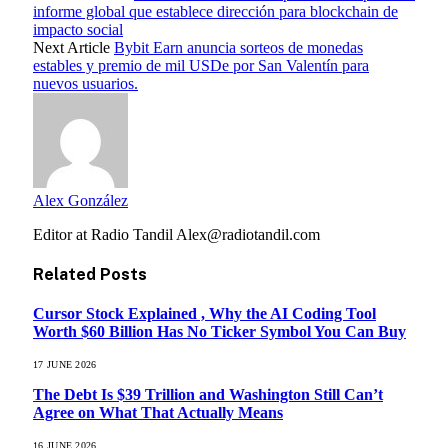
informe global que establece dirección para blockchain de
impacto social
Next Article
Bybit Earn anuncia sorteos de monedas
estables y premio de mil USDe por San Valentín para
nuevos usuarios.
Alex González
Editor at Radio Tandil Alex@radiotandil.com
Related
Posts
Cursor Stock Explained , Why the AI Coding Tool
Worth $60 Billion Has No Ticker Symbol You Can Buy
17 JUNE 2026
The Debt Is $39 Trillion and Washington Still Can’t
Agree on What That Actually Means
16 JUNE 2026