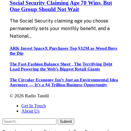
Social Security Claiming Age 70 Wins, But
One Group Should Not Wait
The Social Security claiming age you choose
permanently sets your monthly benefit, and a
National…
ARK Invest SpaceX Purchases Top $32M as Wood Buys
the Dip
The Fast-Fashion Balance Sheet , The Terrifying Debt
Load Powering the Web’s Biggest Retail Giants
The Circular Economy Isn’t Just an Environmental Idea
Anymore — It’s a $4 Trillion Business Opportunity
© 2026 Radio Tandil
Get In Touch
About Us
Submit