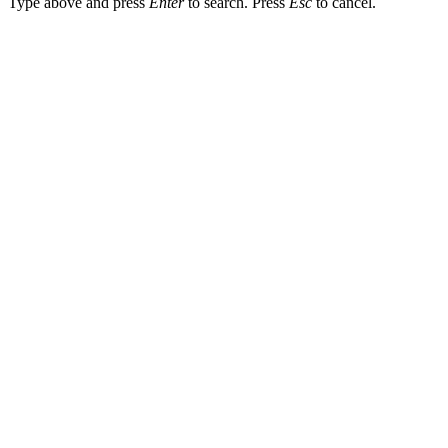
Type above and press
Enter
to search. Press
Esc
to cancel.