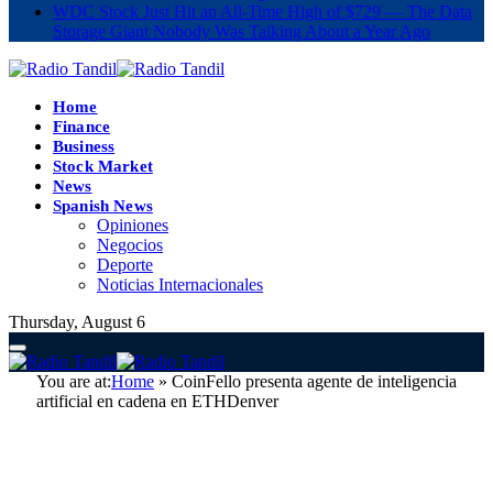
WDC Stock Just Hit an All-Time High of $729 — The Data
Storage Giant Nobody Was Talking About a Year Ago
Home
Finance
Business
Stock Market
News
Spanish News
Opiniones
Negocios
Deporte
Noticias Internacionales
Thursday, August 6
You are at:
Home
»
CoinFello presenta agente de inteligencia
artificial en cadena en ETHDenver