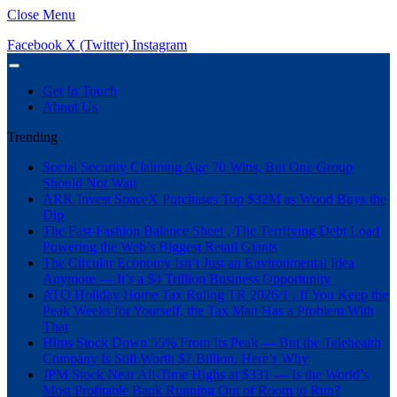
Close Menu
Facebook
X (Twitter)
Instagram
Get In Touch
About Us
Trending
Social Security Claiming Age 70 Wins, But One Group
Should Not Wait
ARK Invest SpaceX Purchases Top $32M as Wood Buys the
Dip
The Fast-Fashion Balance Sheet , The Terrifying Debt Load
Powering the Web’s Biggest Retail Giants
The Circular Economy Isn’t Just an Environmental Idea
Anymore — It’s a $4 Trillion Business Opportunity
ATO Holiday Home Tax Ruling TR 2026/1 , If You Keep the
Peak Weeks for Yourself, the Tax Man Has a Problem With
That
Hims Stock Down 55% From Its Peak — But the Telehealth
Company Is Still Worth $7 Billion. Here’s Why
JPM Stock Near All-Time Highs at $331 — Is the World’s
Most Profitable Bank Running Out of Room to Run?