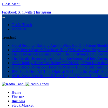
Close Menu
Facebook
X (Twitter)
Instagram
Get In Touch
About Us
Trending
Social Security Claiming Age 70 Wins, But One Group Should
ARK Invest SpaceX Purchases Top $32M as Wood Buys the 
The Fast-Fashion Balance Sheet , The Terrifying Debt Load Po
The Circular Economy Isn’t Just an Environmental Idea Anymor
ATO Holiday Home Tax Ruling TR 2026/1 , If You Keep the P
Hims Stock Down 55% From Its Peak — But the Telehealth Com
JPM Stock Near All-Time Highs at $331 — Is the World’s Mos
WDC Stock Just Hit an All-Time High of $729 — The Data St
Home
Finance
Business
Stock Market