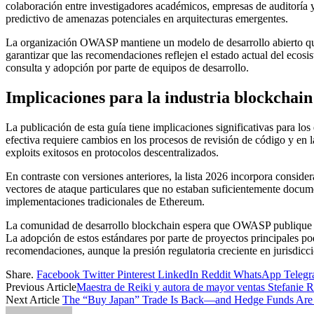
colaboración entre investigadores académicos, empresas de auditoría 
predictivo de amenazas potenciales en arquitecturas emergentes.
La organización OWASP mantiene un modelo de desarrollo abierto que 
garantizar que las recomendaciones reflejen el estado actual del ecosi
consulta y adopción por parte de equipos de desarrollo.
Implicaciones para la industria blockchain
La publicación de esta guía tiene implicaciones significativas para los
efectiva requiere cambios en los procesos de revisión de código y en
exploits exitosos en protocolos descentralizados.
En contraste con versiones anteriores, la lista 2026 incorpora consid
vectores de ataque particulares que no estaban suficientemente docume
implementaciones tradicionales de Ethereum.
La comunidad de desarrollo blockchain espera que OWASP publique ma
La adopción de estos estándares por parte de proyectos principales pod
recomendaciones, aunque la presión regulatoria creciente en jurisdicci
Share.
Facebook
Twitter
Pinterest
LinkedIn
Reddit
WhatsApp
Teleg
Previous Article
Maestra de Reiki y autora de mayor ventas Stefanie 
Next Article
The “Buy Japan” Trade Is Back—and Hedge Funds Are Ac