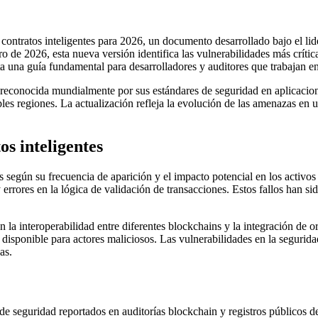
ontratos inteligentes para 2026, un documento desarrollado bajo el li
 de 2026, esta nueva versión identifica las vulnerabilidades más crítica
nta una guía fundamental para desarrolladores y auditores que trabajan en
conocida mundialmente por sus estándares de seguridad en aplicacione
ples regiones. La actualización refleja la evolución de las amenazas en
os inteligentes
as según su frecuencia de aparición y el impacto potencial en los activos
errores en la lógica de validación de transacciones. Estos fallos han s
la interoperabilidad entre diferentes blockchains y la integración de o
e disponible para actores maliciosos. Las vulnerabilidades en la seguri
as.
de seguridad reportados en auditorías blockchain y registros públicos d