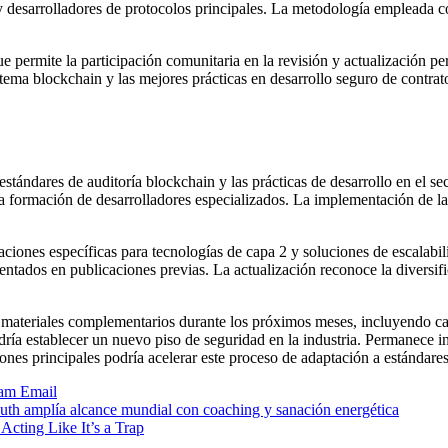
y desarrolladores de protocolos principales. La metodología empleada c
permite la participación comunitaria en la revisión y actualización pe
stema blockchain y las mejores prácticas en desarrollo seguro de contra
 estándares de auditoría blockchain y las prácticas de desarrollo en el 
 la formación de desarrolladores especializados. La implementación de 
eraciones específicas para tecnologías de capa 2 y soluciones de escalab
ntados en publicaciones previas. La actualización reconoce la diversif
teriales complementarios durante los próximos meses, incluyendo caso
ría establecer un nuevo piso de seguridad en la industria. Permanece inc
ones principales podría acelerar este proceso de adaptación a estándare
ram
Email
Ruth amplía alcance mundial con coaching y sanación energética
ting Like It’s a Trap