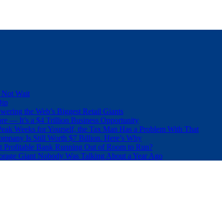
 Not Wait
Dip
wering the Web’s Biggest Retail Giants
e — It’s a $4 Trillion Business Opportunity
eak Weeks for Yourself, the Tax Man Has a Problem With That
pany Is Still Worth $7 Billion. Here’s Why
t Profitable Bank Running Out of Room to Run?
orage Giant Nobody Was Talking About a Year Ago