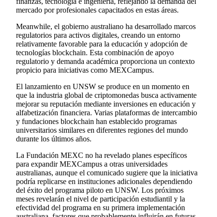
finanzas, tecnología e ingeniería, reflejando la demanda del
mercado por profesionales capacitados en estas áreas.
Meanwhile, el gobierno australiano ha desarrollado marcos
regulatorios para activos digitales, creando un entorno
relativamente favorable para la educación y adopción de
tecnologías blockchain. Esta combinación de apoyo
regulatorio y demanda académica proporciona un contexto
propicio para iniciativas como MEXCampus.
El lanzamiento en UNSW se produce en un momento en
que la industria global de criptomonedas busca activamente
mejorar su reputación mediante inversiones en educación y
alfabetización financiera. Varias plataformas de intercambio
y fundaciones blockchain han establecido programas
universitarios similares en diferentes regiones del mundo
durante los últimos años.
La Fundación MEXC no ha revelado planes específicos
para expandir MEXCampus a otras universidades
australianas, aunque el comunicado sugiere que la iniciativa
podría replicarse en instituciones adicionales dependiendo
del éxito del programa piloto en UNSW. Los próximos
meses revelarán el nivel de participación estudiantil y la
efectividad del programa en su primera implementación
australiana, factores que probablemente influirán en futuras