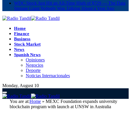
WDC Stock Just Hit an All-Time High of $729 — The Data
Storage Giant Nobody Was Talking About a Year Ago
Home
Finance
Business
Stock Market
News
Spanish News
Opiniones
Negocios
Deporte
Noticias Internacionales
Monday, August 10
You are at:
Home
»
MEXC Foundation expands university
blockchain program with launch at UNSW in Australia