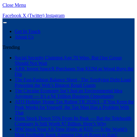
Close Menu
Facebook
X (Twitter)
Instagram
Get In Touch
About Us
Trending
Social Security Claiming Age 70 Wins, But One Group
Should Not Wait
ARK Invest SpaceX Purchases Top $32M as Wood Buys the
Dip
The Fast-Fashion Balance Sheet , The Terrifying Debt Load
Powering the Web’s Biggest Retail Giants
The Circular Economy Isn’t Just an Environmental Idea
Anymore — It’s a $4 Trillion Business Opportunity
ATO Holiday Home Tax Ruling TR 2026/1 , If You Keep the
Peak Weeks for Yourself, the Tax Man Has a Problem With
That
Hims Stock Down 55% From Its Peak — But the Telehealth
Company Is Still Worth $7 Billion. Here’s Why
JPM Stock Near All-Time Highs at $331 — Is the World’s
Most Profitable Bank Running Out of Room to Run?