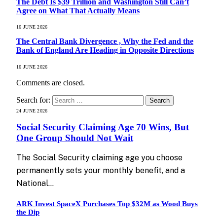
The Debt Is $39 Trillion and Washington Still Can’t
Agree on What That Actually Means
16 JUNE 2026
The Central Bank Divergence , Why the Fed and the
Bank of England Are Heading in Opposite Directions
16 JUNE 2026
Comments are closed.
Search for:
24 JUNE 2026
Social Security Claiming Age 70 Wins, But
One Group Should Not Wait
The Social Security claiming age you choose
permanently sets your monthly benefit, and a
National…
ARK Invest SpaceX Purchases Top $32M as Wood Buys
the Dip