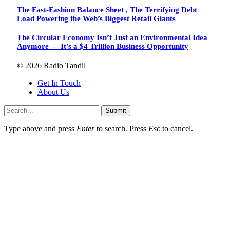
The Fast-Fashion Balance Sheet , The Terrifying Debt
Load Powering the Web’s Biggest Retail Giants
The Circular Economy Isn’t Just an Environmental Idea
Anymore — It’s a $4 Trillion Business Opportunity
© 2026 Radio Tandil
Get In Touch
About Us
Submit
Type above and press
Enter
to search. Press
Esc
to cancel.