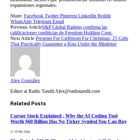
expansiones regionales.
Share.
Facebook
Twitter
Pinterest
LinkedIn
Reddit
WhatsApp
Telegram
Email
Previous Article
S&P Global Ratings confirma las
calificaciones crediticias de Freedom Holding Corp.
Next Article
Presents For Girlfriend For Christmas: 25 Gifts
That Practically Guarantee a Kiss Under the Mistletoe
Alex González
Editor at Radio Tandil Alex@radiotandil.com
Related
Posts
Cursor Stock Explained , Why the AI Coding Tool
Worth $60 Billion Has No Ticker Symbol You Can Buy
17 JUNE 2026