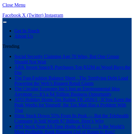
Close Menu
Facebook
X (Twitter)
Instagram
Get In Touch
About Us
Trending
Social Security Claiming Age 70 Wins, But One Group
Should Not Wait
ARK Invest SpaceX Purchases Top $32M as Wood Buys the
Dip
The Fast-Fashion Balance Sheet , The Terrifying Debt Load
Powering the Web’s Biggest Retail Giants
The Circular Economy Isn’t Just an Environmental Idea
Anymore — It’s a $4 Trillion Business Opportunity
ATO Holiday Home Tax Ruling TR 2026/1 , If You Keep the
Peak Weeks for Yourself, the Tax Man Has a Problem With
That
Hims Stock Down 55% From Its Peak — But the Telehealth
Company Is Still Worth $7 Billion. Here’s Why
JPM Stock Near All-Time Highs at $331 — Is the World’s
Most Profitable Bank Running Out of Room to Run?