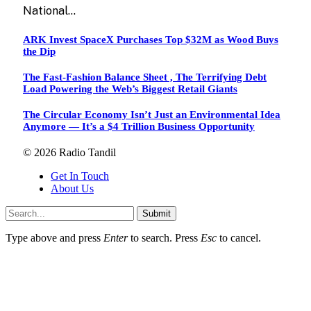
National…
ARK Invest SpaceX Purchases Top $32M as Wood Buys
the Dip
The Fast-Fashion Balance Sheet , The Terrifying Debt
Load Powering the Web’s Biggest Retail Giants
The Circular Economy Isn’t Just an Environmental Idea
Anymore — It’s a $4 Trillion Business Opportunity
© 2026 Radio Tandil
Get In Touch
About Us
Submit
Type above and press
Enter
to search. Press
Esc
to cancel.