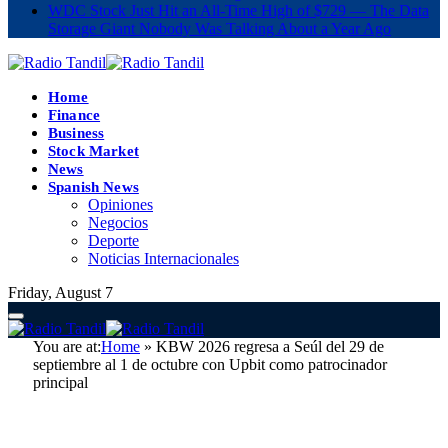
WDC Stock Just Hit an All-Time High of $729 — The Data
Storage Giant Nobody Was Talking About a Year Ago
Home
Finance
Business
Stock Market
News
Spanish News
Opiniones
Negocios
Deporte
Noticias Internacionales
Friday, August 7
You are at:
Home
»
KBW 2026 regresa a Seúl del 29 de
septiembre al 1 de octubre con Upbit como patrocinador
principal