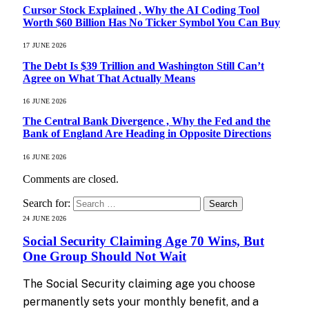
Cursor Stock Explained , Why the AI Coding Tool
Worth $60 Billion Has No Ticker Symbol You Can Buy
17 JUNE 2026
The Debt Is $39 Trillion and Washington Still Can’t
Agree on What That Actually Means
16 JUNE 2026
The Central Bank Divergence , Why the Fed and the
Bank of England Are Heading in Opposite Directions
16 JUNE 2026
Comments are closed.
Search for:
24 JUNE 2026
Social Security Claiming Age 70 Wins, But
One Group Should Not Wait
The Social Security claiming age you choose
permanently sets your monthly benefit, and a