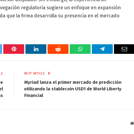
vegación regulatoria sugiere un enfoque en expansión
da que la firma desarrolla su presencia en el mercado
tter
Pinterest
LinkedIn
Reddit
WhatsApp
Telegram
Ema
LE
NEXT ARTICLE
de
Myriad lanza el primer mercado de predicción
el
utilizando la stablecoin USD1 de World Liberty
as
Financial