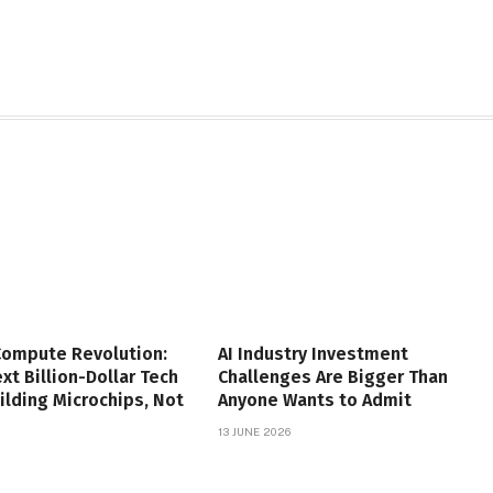
Compute Revolution:
AI Industry Investment
xt Billion-Dollar Tech
Challenges Are Bigger Than
uilding Microchips, Not
Anyone Wants to Admit
13 JUNE 2026