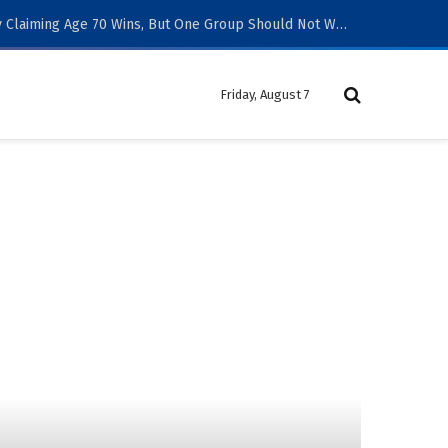
Social Security Claiming Age 70 Wins, But One Group Should Not Wait
Friday, August 7