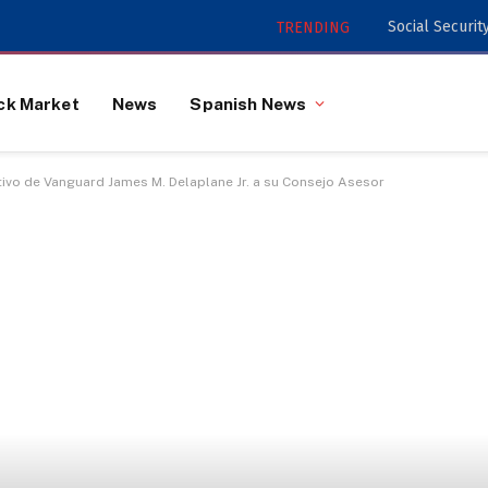
TRENDING
ck Market
News
Spanish News
tivo de Vanguard James M. Delaplane Jr. a su Consejo Asesor