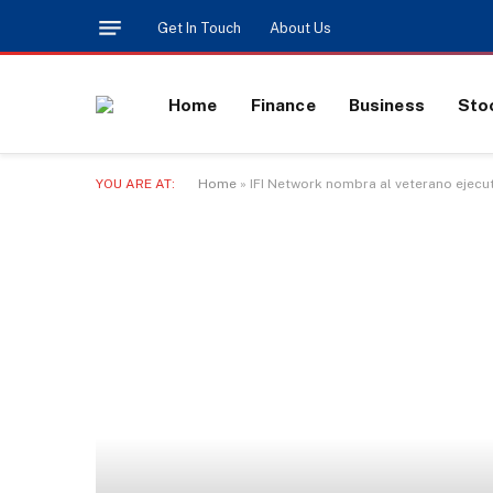
Get In Touch
About Us
Home
Finance
Business
Sto
YOU ARE AT:
Home
»
IFI Network nombra al veterano ejecu