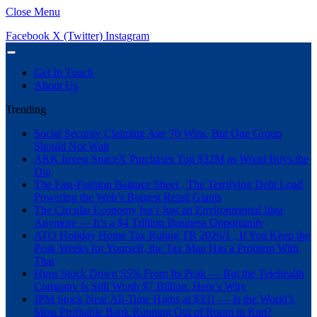
Close Menu
Facebook
X (Twitter)
Instagram
Get In Touch
About Us
Trending
Social Security Claiming Age 70 Wins, But One Group
Should Not Wait
ARK Invest SpaceX Purchases Top $32M as Wood Buys the
Dip
The Fast-Fashion Balance Sheet , The Terrifying Debt Load
Powering the Web’s Biggest Retail Giants
The Circular Economy Isn’t Just an Environmental Idea
Anymore — It’s a $4 Trillion Business Opportunity
ATO Holiday Home Tax Ruling TR 2026/1 , If You Keep the
Peak Weeks for Yourself, the Tax Man Has a Problem With
That
Hims Stock Down 55% From Its Peak — But the Telehealth
Company Is Still Worth $7 Billion. Here’s Why
JPM Stock Near All-Time Highs at $331 — Is the World’s
Most Profitable Bank Running Out of Room to Run?