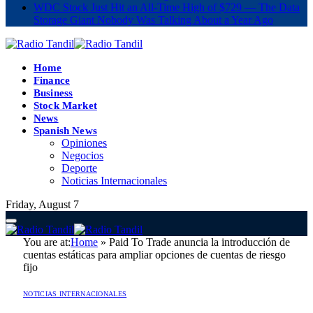
WDC Stock Just Hit an All-Time High of $729 — The Data
Storage Giant Nobody Was Talking About a Year Ago
Home
Finance
Business
Stock Market
News
Spanish News
Opiniones
Negocios
Deporte
Noticias Internacionales
Friday, August 7
You are at:
Home
»
Paid To Trade anuncia la introducción de
cuentas estáticas para ampliar opciones de cuentas de riesgo
fijo
NOTICIAS INTERNACIONALES