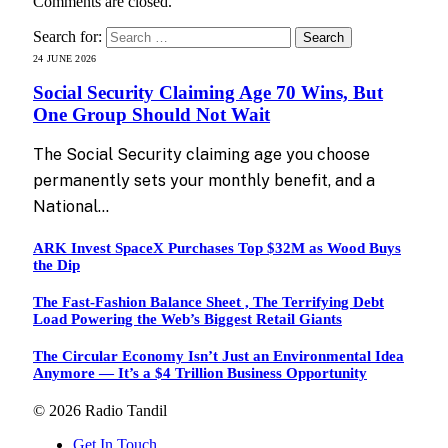
Comments are closed.
Search for:
24 JUNE 2026
Social Security Claiming Age 70 Wins, But
One Group Should Not Wait
The Social Security claiming age you choose
permanently sets your monthly benefit, and a
National…
ARK Invest SpaceX Purchases Top $32M as Wood Buys
the Dip
The Fast-Fashion Balance Sheet , The Terrifying Debt
Load Powering the Web’s Biggest Retail Giants
The Circular Economy Isn’t Just an Environmental Idea
Anymore — It’s a $4 Trillion Business Opportunity
© 2026 Radio Tandil
Get In Touch