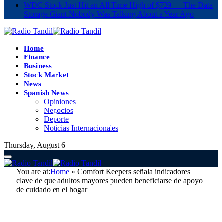
WDC Stock Just Hit an All-Time High of $729 — The Data
Storage Giant Nobody Was Talking About a Year Ago
Home
Finance
Business
Stock Market
News
Spanish News
Opiniones
Negocios
Deporte
Noticias Internacionales
Thursday, August 6
You are at:
Home
»
Comfort Keepers señala indicadores
clave de que adultos mayores pueden beneficiarse de apoyo
de cuidado en el hogar