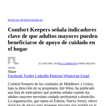
NOTICIAS INTERNACIONALES
Comfort Keepers señala indicadores
clave de que adultos mayores pueden
beneficiarse de apoyo de cuidado en
el hogar
BY
HORACIO ORTIZ
25 JANUARY 2026
NO COMMENTS
4 MINS READ
10
VIEWS
Share
Facebook
Twitter
LinkedIn
Pinterest
WhatsApp
Email
Comfort Keepers de los condados de Middlesex y Union,
bajo la dirección de su propietario Jim Winn, ha publicado
una lista de indicadores que podrían señalar cuándo los
adultos mayores necesitan cuidado profesional a domicilio.
La organización, que opera en Edison, Nueva Jersey, ofrece
servicios de apoyo para personas mayores que residen en la