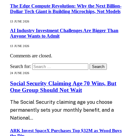
The Edge Compute Revolution: Why the Next Billion-
Dollar Tech Giant is Building Microchips, Not Models
13 JUNE 2026
AI Industry Investment Challenges Are Bigger Than
Anyone Wants to Admit
13 JUNE 2026
Comments are closed.
Search for:
24 JUNE 2026
Social Security Claiming Age 70 Wins, But
One Group Should Not Wait
The Social Security claiming age you choose
permanently sets your monthly benefit, and a
National…
ARK Invest SpaceX Purchases Top $32M as Wood Buys
the Dip