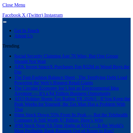
Close Menu
Facebook
X (Twitter)
Instagram
Get In Touch
About Us
Trending
Social Security Claiming Age 70 Wins, But One Group
Should Not Wait
ARK Invest SpaceX Purchases Top $32M as Wood Buys the
Dip
The Fast-Fashion Balance Sheet , The Terrifying Debt Load
Powering the Web’s Biggest Retail Giants
The Circular Economy Isn’t Just an Environmental Idea
Anymore — It’s a $4 Trillion Business Opportunity
ATO Holiday Home Tax Ruling TR 2026/1 , If You Keep the
Peak Weeks for Yourself, the Tax Man Has a Problem With
That
Hims Stock Down 55% From Its Peak — But the Telehealth
Company Is Still Worth $7 Billion. Here’s Why
JPM Stock Near All-Time Highs at $331 — Is the World’s
Most Profitable Bank Running Out of Room to Run?