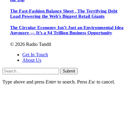
The Fast-Fashion Balance Sheet , The Terrifying Debt
Load Powering the Web’s Biggest Retail Giants
The Circular Economy Isn’t Just an Environmental Idea
Anymore — It’s a $4 Trillion Business Opportunity
© 2026 Radio Tandil
Get In Touch
About Us
Submit
Type above and press
Enter
to search. Press
Esc
to cancel.