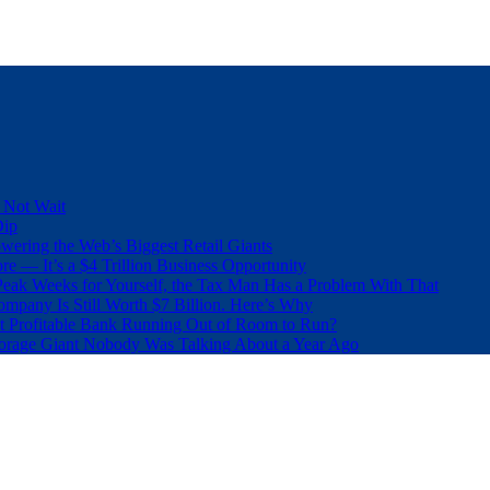
 Not Wait
Dip
wering the Web’s Biggest Retail Giants
e — It’s a $4 Trillion Business Opportunity
eak Weeks for Yourself, the Tax Man Has a Problem With That
pany Is Still Worth $7 Billion. Here’s Why
t Profitable Bank Running Out of Room to Run?
orage Giant Nobody Was Talking About a Year Ago