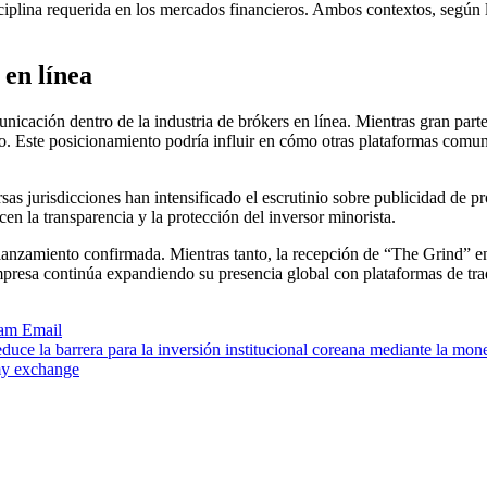
isciplina requerida en los mercados financieros. Ambos contextos, según 
 en línea
ción dentro de la industria de brókers en línea. Mientras gran parte d
zo. Este posicionamiento podría influir en cómo otras plataformas comu
 jurisdicciones han intensificado el escrutinio sobre publicidad de pr
en la transparencia y la protección del inversor minorista.
lanzamiento confirmada. Mientras tanto, la recepción de “The Grind” en
esa continúa expandiendo su presencia global con plataformas de trad
ram
Email
educe la barrera para la inversión institucional coreana mediante la m
my exchange