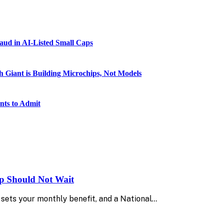
raud in AI-Listed Small Caps
 Giant is Building Microchips, Not Models
nts to Admit
up Should Not Wait
sets your monthly benefit, and a National…