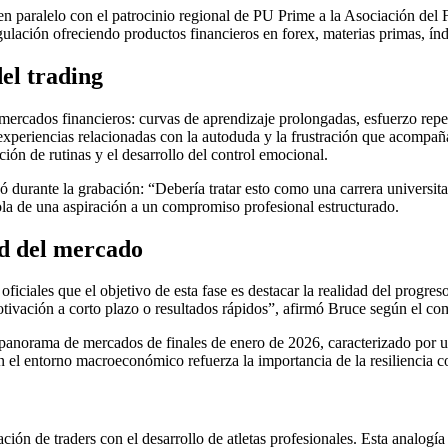
ada en paralelo con el patrocinio regional de PU Prime a la Asociación 
ulación ofreciendo productos financieros en forex, materias primas, índ
del trading
mercados financieros: curvas de aprendizaje prolongadas, esfuerzo repe
n experiencias relacionadas con la autoduda y la frustración que acompa
ión de rutinas y el desarrollo del control emocional.
só durante la grabación: “Debería tratar esto como una carrera universi
la de una aspiración a un compromiso profesional estructurado.
ad del mercado
ciales que el objetivo de esta fase es destacar la realidad del progreso
otivación a corto plazo o resultados rápidos”, afirmó Bruce según el c
anorama de mercados de finales de enero de 2026, caracterizado por un
en el entorno macroeconómico refuerza la importancia de la resiliencia 
ón de traders con el desarrollo de atletas profesionales. Esta analogía