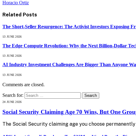
Horacio Ortiz
Related
Posts
The Short-Seller Resurgence: The Activist Investors Exposing F
13 JUNE 2026
The Edge Compute Revolution: Why the Next Billion-Dollar Tech
13 JUNE 2026
AI Industry Investment Challenges Are Bigger Than Anyone Wa
13 JUNE 2026
Comments are closed.
Search for:
24 JUNE 2026
Social Security Claiming Age 70 Wins, But One Gro
The Social Security claiming age you choose permanently 