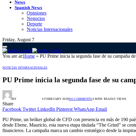
News
Spanish News
Opiniones
Negocios
Deporte
Noticias Internacionales
Friday, August 7
You are at:
Home
»
PU Prime inicia la segunda fase de su campaña d
NOTICIAS INTERNACIONALES
PU Prime inicia la segunda fase de su ca
BY
HORACIO ORTIZ
4 FEBRUARY 2026
NO COMMENTS
4 MINS READ
13
VIEWS
Share
Facebook
Twitter
LinkedIn
Pinterest
WhatsApp
Email
PU Prime, un bróker global de CFD con presencia en más de 190 país
desde Ebene, Mauricio, esta nueva etapa titulada “The Grind” se centr
financieros. La campaña marca un cambio estratégico desde la inspiraci