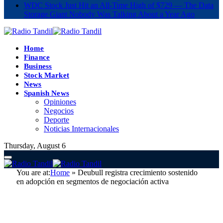
WDC Stock Just Hit an All-Time High of $729 — The Data
Storage Giant Nobody Was Talking About a Year Ago
Home
Finance
Business
Stock Market
News
Spanish News
Opiniones
Negocios
Deporte
Noticias Internacionales
Thursday, August 6
You are at:
Home
»
Deubull registra crecimiento sostenido
en adopción en segmentos de negociación activa