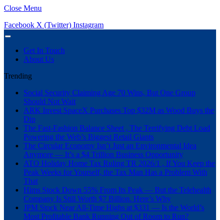
Close Menu
Facebook
X (Twitter)
Instagram
Get In Touch
About Us
Trending
Social Security Claiming Age 70 Wins, But One Group
Should Not Wait
ARK Invest SpaceX Purchases Top $32M as Wood Buys the
Dip
The Fast-Fashion Balance Sheet , The Terrifying Debt Load
Powering the Web’s Biggest Retail Giants
The Circular Economy Isn’t Just an Environmental Idea
Anymore — It’s a $4 Trillion Business Opportunity
ATO Holiday Home Tax Ruling TR 2026/1 , If You Keep the
Peak Weeks for Yourself, the Tax Man Has a Problem With
That
Hims Stock Down 55% From Its Peak — But the Telehealth
Company Is Still Worth $7 Billion. Here’s Why
JPM Stock Near All-Time Highs at $331 — Is the World’s
Most Profitable Bank Running Out of Room to Run?