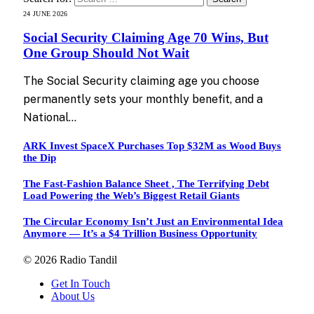
24 JUNE 2026
Social Security Claiming Age 70 Wins, But
One Group Should Not Wait
The Social Security claiming age you choose
permanently sets your monthly benefit, and a
National…
ARK Invest SpaceX Purchases Top $32M as Wood Buys
the Dip
The Fast-Fashion Balance Sheet , The Terrifying Debt
Load Powering the Web’s Biggest Retail Giants
The Circular Economy Isn’t Just an Environmental Idea
Anymore — It’s a $4 Trillion Business Opportunity
© 2026 Radio Tandil
Get In Touch
About Us