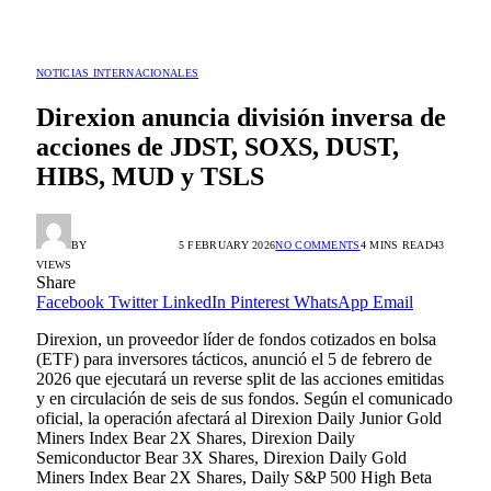
NOTICIAS INTERNACIONALES
Direxion anuncia división inversa de
acciones de JDST, SOXS, DUST,
HIBS, MUD y TSLS
BY
HORACIO ORTIZ
5 FEBRUARY 2026
NO COMMENTS
4 MINS READ
43
VIEWS
Share
Facebook
Twitter
LinkedIn
Pinterest
WhatsApp
Email
Direxion, un proveedor líder de fondos cotizados en bolsa
(ETF) para inversores tácticos, anunció el 5 de febrero de
2026 que ejecutará un reverse split de las acciones emitidas
y en circulación de seis de sus fondos. Según el comunicado
oficial, la operación afectará al Direxion Daily Junior Gold
Miners Index Bear 2X Shares, Direxion Daily
Semiconductor Bear 3X Shares, Direxion Daily Gold
Miners Index Bear 2X Shares, Daily S&P 500 High Beta