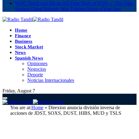
WDC Stock Just Hit an All-Time High of $729 — The Data
Storage Giant Nobody Was Talking About a Year Ago
Home
Finance
Business
Stock Market
News
Spanish News
Opiniones
Negocios
Deporte
Noticias Internacionales
Friday, August 7
You are at:
Home
»
Direxion anuncia división inversa de
acciones de JDST, SOXS, DUST, HIBS, MUD y TSLS