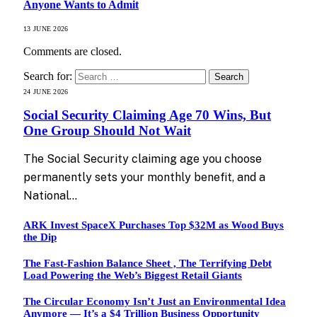
Anyone Wants to Admit
13 JUNE 2026
Comments are closed.
Search for:
24 JUNE 2026
Social Security Claiming Age 70 Wins, But
One Group Should Not Wait
The Social Security claiming age you choose
permanently sets your monthly benefit, and a
National…
ARK Invest SpaceX Purchases Top $32M as Wood Buys
the Dip
The Fast-Fashion Balance Sheet , The Terrifying Debt
Load Powering the Web’s Biggest Retail Giants
The Circular Economy Isn’t Just an Environmental Idea
Anymore — It’s a $4 Trillion Business Opportunity