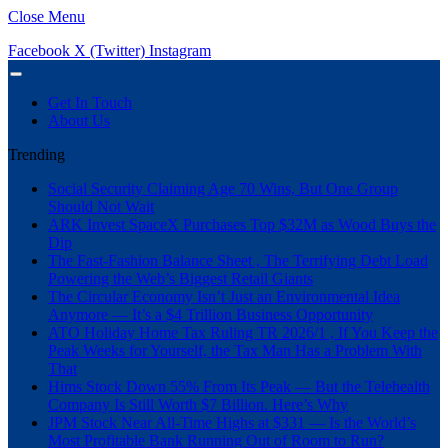
Close Menu
Facebook
X (Twitter)
Instagram
Get In Touch
About Us
Trending
Social Security Claiming Age 70 Wins, But One Group
Should Not Wait
ARK Invest SpaceX Purchases Top $32M as Wood Buys the
Dip
The Fast-Fashion Balance Sheet , The Terrifying Debt Load
Powering the Web’s Biggest Retail Giants
The Circular Economy Isn’t Just an Environmental Idea
Anymore — It’s a $4 Trillion Business Opportunity
ATO Holiday Home Tax Ruling TR 2026/1 , If You Keep the
Peak Weeks for Yourself, the Tax Man Has a Problem With
That
Hims Stock Down 55% From Its Peak — But the Telehealth
Company Is Still Worth $7 Billion. Here’s Why
JPM Stock Near All-Time Highs at $331 — Is the World’s
Most Profitable Bank Running Out of Room to Run?