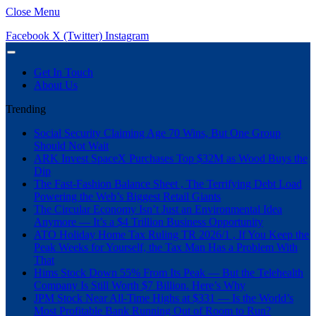
Close Menu
Facebook
X (Twitter)
Instagram
Get In Touch
About Us
Trending
Social Security Claiming Age 70 Wins, But One Group
Should Not Wait
ARK Invest SpaceX Purchases Top $32M as Wood Buys the
Dip
The Fast-Fashion Balance Sheet , The Terrifying Debt Load
Powering the Web’s Biggest Retail Giants
The Circular Economy Isn’t Just an Environmental Idea
Anymore — It’s a $4 Trillion Business Opportunity
ATO Holiday Home Tax Ruling TR 2026/1 , If You Keep the
Peak Weeks for Yourself, the Tax Man Has a Problem With
That
Hims Stock Down 55% From Its Peak — But the Telehealth
Company Is Still Worth $7 Billion. Here’s Why
JPM Stock Near All-Time Highs at $331 — Is the World’s
Most Profitable Bank Running Out of Room to Run?