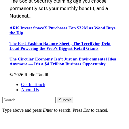
The Social Security claiming age you choose
permanently sets your monthly benefit, and a
National…
ARK Invest SpaceX Purchases Top $32M as Wood Buys
the Dip
The Fast-Fashion Balance Sheet , The Terrifying Debt
Load Powering the Web’s Biggest Retail Giants
The Circular Economy Isn’t Just an Environmental Idea
Anymore — It’s a $4 Trillion Business Opportunity
© 2026 Radio Tandil
Get In Touch
About Us
Submit
Type above and press
Enter
to search. Press
Esc
to cancel.