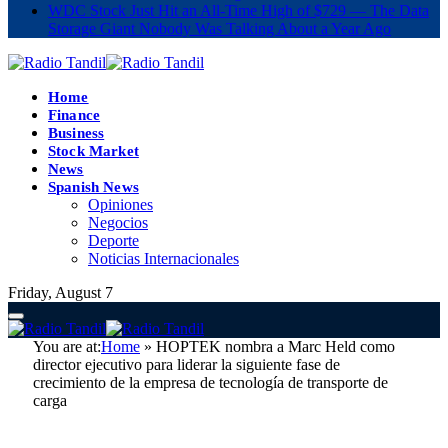
WDC Stock Just Hit an All-Time High of $729 — The Data
Storage Giant Nobody Was Talking About a Year Ago
Home
Finance
Business
Stock Market
News
Spanish News
Opiniones
Negocios
Deporte
Noticias Internacionales
Friday, August 7
You are at:
Home
»
HOPTEK nombra a Marc Held como
director ejecutivo para liderar la siguiente fase de
crecimiento de la empresa de tecnología de transporte de
carga