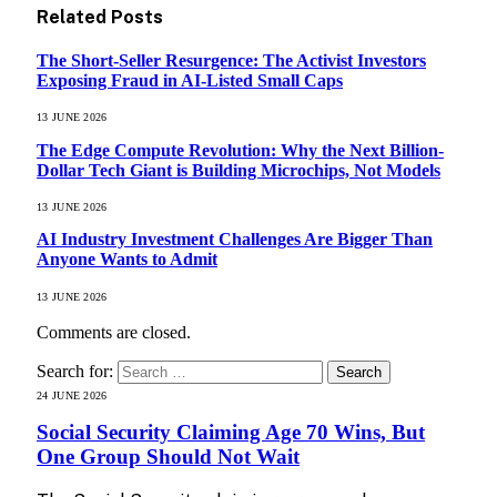
Related
Posts
The Short-Seller Resurgence: The Activist Investors
Exposing Fraud in AI-Listed Small Caps
13 JUNE 2026
The Edge Compute Revolution: Why the Next Billion-
Dollar Tech Giant is Building Microchips, Not Models
13 JUNE 2026
AI Industry Investment Challenges Are Bigger Than
Anyone Wants to Admit
13 JUNE 2026
Comments are closed.
Search for:
24 JUNE 2026
Social Security Claiming Age 70 Wins, But
One Group Should Not Wait