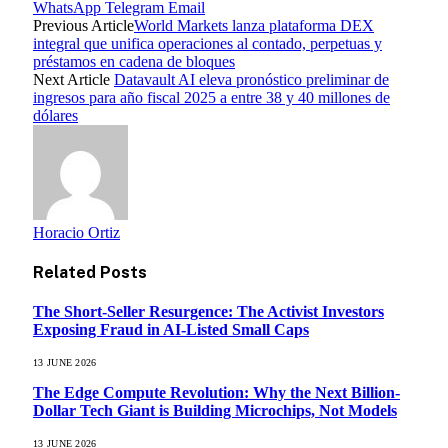
WhatsApp
Telegram
Email
Previous Article
World Markets lanza plataforma DEX
integral que unifica operaciones al contado, perpetuas y
préstamos en cadena de bloques
Next Article
Datavault AI eleva pronóstico preliminar de
ingresos para año fiscal 2025 a entre 38 y 40 millones de
dólares
Horacio Ortiz
Related
Posts
The Short-Seller Resurgence: The Activist Investors
Exposing Fraud in AI-Listed Small Caps
13 JUNE 2026
The Edge Compute Revolution: Why the Next Billion-
Dollar Tech Giant is Building Microchips, Not Models
13 JUNE 2026