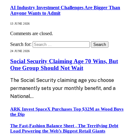
AI Industry Investment Challenges Are Bigger Than
Anyone Wants to Admit
13 JUNE 2026
Comments are closed.
Search for:
24 JUNE 2026
Social Security Claiming Age 70 Wins, But
One Group Should Not Wait
The Social Security claiming age you choose
permanently sets your monthly benefit, and a
National…
ARK Invest SpaceX Purchases Top $32M as Wood Buys
the Dip
The Fast-Fashion Balance Sheet , The Terrifying Debt
Load Powering the Web’s Biggest Retail Giants