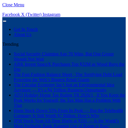
Close Menu
Facebook
X (Twitter)
Instagram
Get In Touch
About Us
Trending
Social Security Claiming Age 70 Wins, But One Group
Should Not Wait
ARK Invest SpaceX Purchases Top $32M as Wood Buys the
Dip
The Fast-Fashion Balance Sheet , The Terrifying Debt Load
Powering the Web’s Biggest Retail Giants
The Circular Economy Isn’t Just an Environmental Idea
Anymore — It’s a $4 Trillion Business Opportunity
ATO Holiday Home Tax Ruling TR 2026/1 , If You Keep the
Peak Weeks for Yourself, the Tax Man Has a Problem With
That
Hims Stock Down 55% From Its Peak — But the Telehealth
Company Is Still Worth $7 Billion. Here’s Why
JPM Stock Near All-Time Highs at $331 — Is the World’s
Most Profitable Bank Running Out of Room to Run?