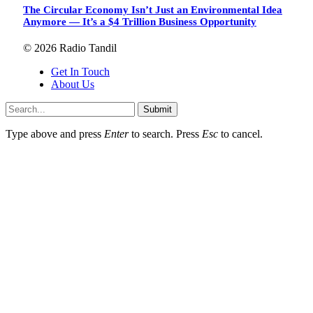
The Circular Economy Isn’t Just an Environmental Idea
Anymore — It’s a $4 Trillion Business Opportunity
© 2026 Radio Tandil
Get In Touch
About Us
Submit
Type above and press
Enter
to search. Press
Esc
to cancel.