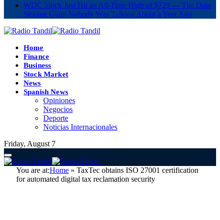
WDC Stock Just Hit an All-Time High of $729 — The Data
Storage Giant Nobody Was Talking About a Year Ago
Home
Finance
Business
Stock Market
News
Spanish News
Opiniones
Negocios
Deporte
Noticias Internacionales
Friday, August 7
You are at:
Home
»
TaxTec obtains ISO 27001 certification
for automated digital tax reclamation security