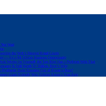
 Not Wait
Dip
wering the Web’s Biggest Retail Giants
e — It’s a $4 Trillion Business Opportunity
eak Weeks for Yourself, the Tax Man Has a Problem With That
pany Is Still Worth $7 Billion. Here’s Why
t Profitable Bank Running Out of Room to Run?
orage Giant Nobody Was Talking About a Year Ago