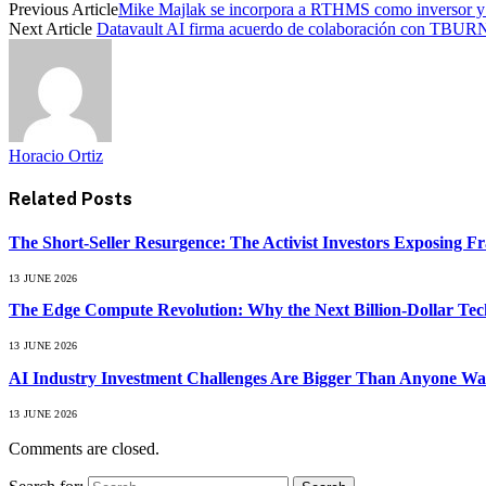
Previous Article
Mike Majlak se incorpora a RTHMS como inversor y soc
Next Article
Datavault AI firma acuerdo de colaboración con TBUR
Horacio Ortiz
Related
Posts
The Short-Seller Resurgence: The Activist Investors Exposing F
13 JUNE 2026
The Edge Compute Revolution: Why the Next Billion-Dollar Tech
13 JUNE 2026
AI Industry Investment Challenges Are Bigger Than Anyone Wa
13 JUNE 2026
Comments are closed.