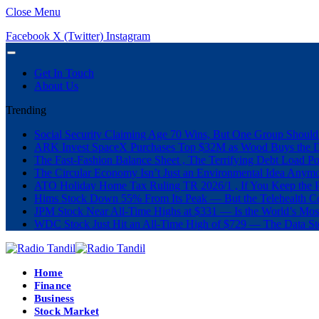
Close Menu
Facebook
X (Twitter)
Instagram
Get In Touch
About Us
Trending
Social Security Claiming Age 70 Wins, But One Group Should
ARK Invest SpaceX Purchases Top $32M as Wood Buys the 
The Fast-Fashion Balance Sheet , The Terrifying Debt Load Po
The Circular Economy Isn’t Just an Environmental Idea Anymor
ATO Holiday Home Tax Ruling TR 2026/1 , If You Keep the P
Hims Stock Down 55% From Its Peak — But the Telehealth Com
JPM Stock Near All-Time Highs at $331 — Is the World’s Mos
WDC Stock Just Hit an All-Time High of $729 — The Data St
Home
Finance
Business
Stock Market