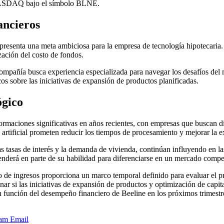
n NASDAQ bajo el símbolo BLNE.
ancieros
presenta una meta ambiciosa para la empresa de tecnología hipotecaria. La
zación del costo de fondos.
mpañía busca experiencia especializada para navegar los desafíos del m
cos sobre las iniciativas de expansión de productos planificadas.
ógico
ormaciones significativas en años recientes, con empresas que buscan di
artificial prometen reducir los tiempos de procesamiento y mejorar la ex
as tasas de interés y la demanda de vivienda, continúan influyendo en 
nderá en parte de su habilidad para diferenciarse en un mercado competi
 de ingresos proporciona un marco temporal definido para evaluar el pro
inar si las iniciativas de expansión de productos y optimización de capi
n función del desempeño financiero de Beeline en los próximos trimestr
ram
Email