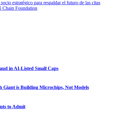
io estratégico para respaldar el futuro de las citas
N Chain Foundation
raud in AI-Listed Small Caps
 Giant is Building Microchips, Not Models
nts to Admit