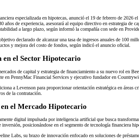
iera especializada en hipotecas, anunció el 19 de febrero de 2026 
30 años de experiencia, asesorará al equipo directivo en estrategia de 
rentabilidad a largo plazo, según informó la compañía con sede en Provi
objetivo declarado de alcanzar una tasa de ingresos anuales de 100 mill
ctos y mejora del costo de fondos, según indicó el anuncio oficial.
 en el Sector Hipotecario
ercados de capital y estrategia de financiamiento a su nuevo rol en Bee
nte en PennyMac Financial Services y ejecutivo fundador en Countrywi
siciona a Levenson para proporcionar orientación estratégica en áreas c
ros de la contratación.
 en el Mercado Hipotecario
ente digital impulsada por inteligencia artificial que busca transforma
 inversión, posicionándose en el segmento de tecnología financiera hip
eeline Labs, su brazo de innovación enfocado en soluciones de préstam