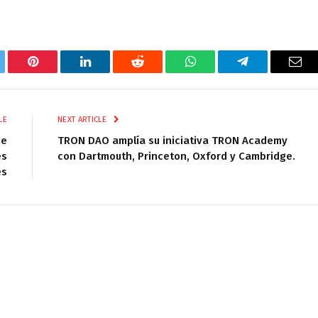
tter
Pinterest
LinkedIn
Reddit
WhatsApp
Telegram
Ema
LE
NEXT ARTICLE
de
TRON DAO amplía su iniciativa TRON Academy
es
con Dartmouth, Princeton, Oxford y Cambridge.
es