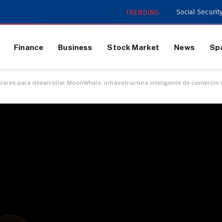
TRENDING
Finance
Business
Stock Market
News
Sp
ólares para desarrollar MoonWhale, infraestructura inteligente de comercio