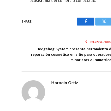
ecosistema del comercio conectado.
SHARE.
Facebook
Twi
PREVIOUS ARTIC
Hedgehog System presenta herramienta 
reparación cosmética en sitio para operador
minoristas automotric
Horacio Ortiz