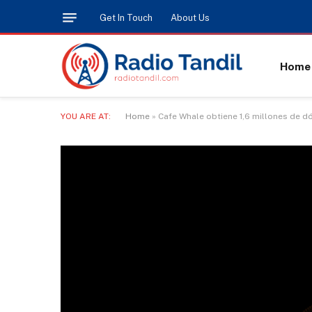
Get In Touch
About Us
Home
YOU ARE AT:
Home
»
Cafe Whale obtiene 1,6 millones de d