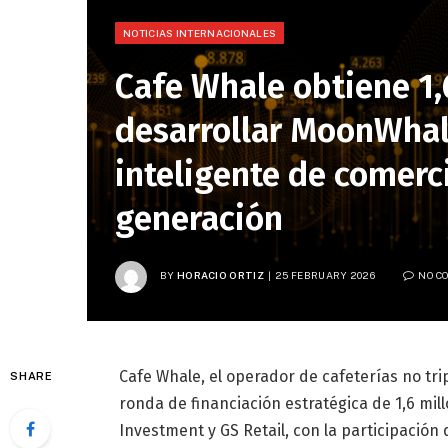
NOTICIAS INTERNACIONALES
Cafe Whale obtiene 1,
desarrollar MoonWhale
inteligente de comerc
generación
BY
HORACIO ORTIZ
25 FEBRUARY 2026
NO C
Cafe Whale, el operador de cafeterías no tr
SHARE
ronda de financiación estratégica de 1,6 mi
Investment y GS Retail, con la participación 