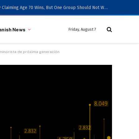
Social Security Claiming Age 70 Wins, But One Group Should Not Wait
anish News
Friday, August 7
 minorista de próxima generación