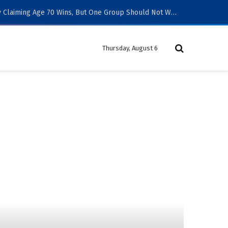
Social Security Claiming Age 70 Wins, But One Group Should Not Wait
Thursday, August 6