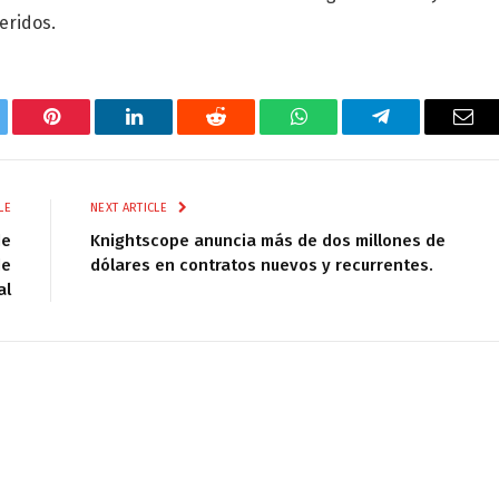
eridos.
tter
Pinterest
LinkedIn
Reddit
WhatsApp
Telegram
Ema
LE
NEXT ARTICLE
de
Knightscope anuncia más de dos millones de
de
dólares en contratos nuevos y recurrentes.
al