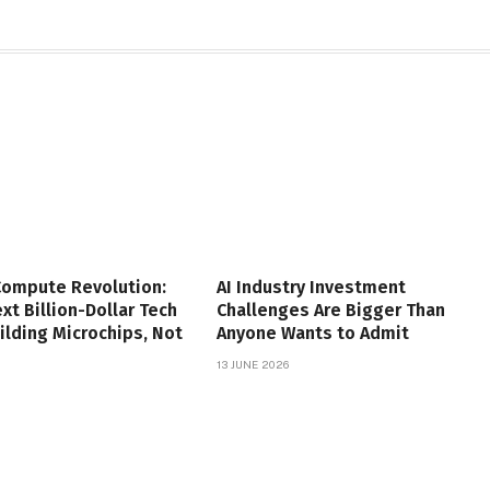
Compute Revolution:
AI Industry Investment
xt Billion-Dollar Tech
Challenges Are Bigger Than
uilding Microchips, Not
Anyone Wants to Admit
13 JUNE 2026