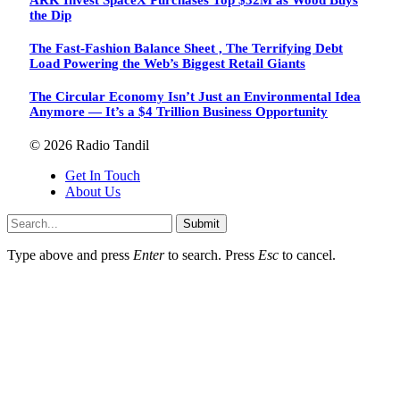
ARK Invest SpaceX Purchases Top $32M as Wood Buys
the Dip
The Fast-Fashion Balance Sheet , The Terrifying Debt
Load Powering the Web’s Biggest Retail Giants
The Circular Economy Isn’t Just an Environmental Idea
Anymore — It’s a $4 Trillion Business Opportunity
© 2026 Radio Tandil
Get In Touch
About Us
Submit
Type above and press
Enter
to search. Press
Esc
to cancel.