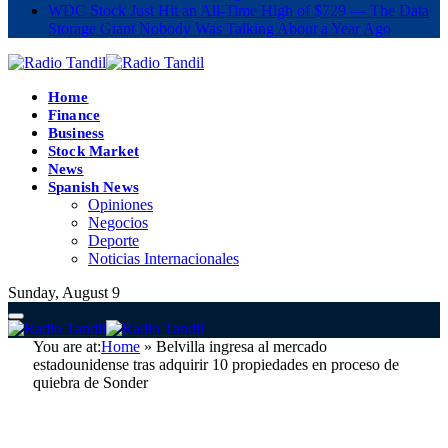
WDC Stock Just Hit an All-Time High of $729 — The Data
Storage Giant Nobody Was Talking About a Year Ago
Home
Finance
Business
Stock Market
News
Spanish News
Opiniones
Negocios
Deporte
Noticias Internacionales
Sunday, August 9
You are at:
Home
»
Belvilla ingresa al mercado
estadounidense tras adquirir 10 propiedades en proceso de
quiebra de Sonder