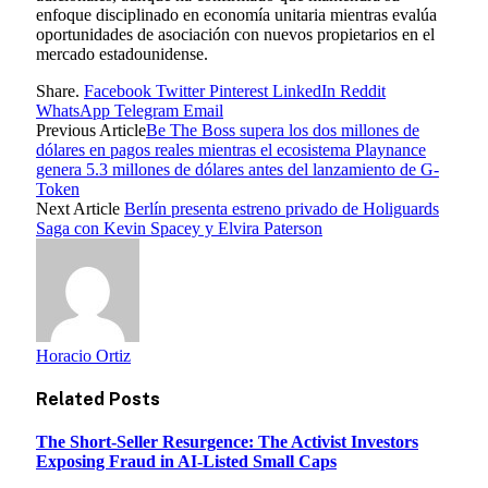
enfoque disciplinado en economía unitaria mientras evalúa
oportunidades de asociación con nuevos propietarios en el
mercado estadounidense.
Share.
Facebook
Twitter
Pinterest
LinkedIn
Reddit
WhatsApp
Telegram
Email
Previous Article
Be The Boss supera los dos millones de
dólares en pagos reales mientras el ecosistema Playnance
genera 5.3 millones de dólares antes del lanzamiento de G-
Token
Next Article
Berlín presenta estreno privado de Holiguards
Saga con Kevin Spacey y Elvira Paterson
Horacio Ortiz
Related
Posts
The Short-Seller Resurgence: The Activist Investors
Exposing Fraud in AI-Listed Small Caps