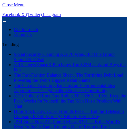
Close Menu
Facebook
X (Twitter)
Instagram
Get In Touch
About Us
Trending
Social Security Claiming Age 70 Wins, But One Group
Should Not Wait
ARK Invest SpaceX Purchases Top $32M as Wood Buys the
Dip
The Fast-Fashion Balance Sheet , The Terrifying Debt Load
Powering the Web’s Biggest Retail Giants
The Circular Economy Isn’t Just an Environmental Idea
Anymore — It’s a $4 Trillion Business Opportunity
ATO Holiday Home Tax Ruling TR 2026/1 , If You Keep the
Peak Weeks for Yourself, the Tax Man Has a Problem With
That
Hims Stock Down 55% From Its Peak — But the Telehealth
Company Is Still Worth $7 Billion. Here’s Why
JPM Stock Near All-Time Highs at $331 — Is the World’s
Most Profitable Bank Running Out of Room to Run?