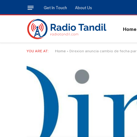
Get In Touch
About Us
Home
YOU ARE AT:
Home
»
Direxion anuncia cambio de fecha par