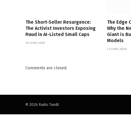
The Short-Seller Resurgence:
The Edge 
The Activist Investors Exposing
Why the Ne
Fraud in AI-Listed Small Caps
Giant is B
Models
13 JUNE 2026
13 JUNE 2026
Comments are closed.
© 2026 Radio Tandil