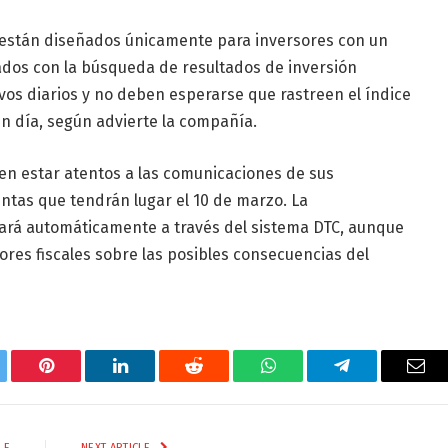
 están diseñados únicamente para inversores con un
ados con la búsqueda de resultados de inversión
os diarios y no deben esperarse que rastreen el índice
n día, según advierte la compañía.
en estar atentos a las comunicaciones de sus
entas que tendrán lugar el 10 de marzo. La
tará automáticamente a través del sistema DTC, aunque
ores fiscales sobre las posibles consecuencias del
tter
Pinterest
LinkedIn
Reddit
WhatsApp
Telegram
Ema
LE
NEXT ARTICLE