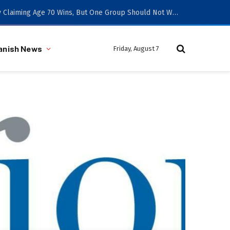
Social Security Claiming Age 70 Wins, But One Group Should Not Wait
anish News
Friday, August 7