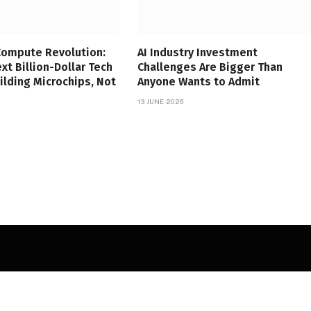
Compute Revolution:
AI Industry Investment
xt Billion-Dollar Tech
Challenges Are Bigger Than
uilding Microchips, Not
Anyone Wants to Admit
13 JUNE 2026