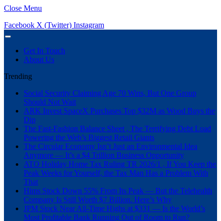
Close Menu
Facebook
X (Twitter)
Instagram
Get In Touch
About Us
Trending
Social Security Claiming Age 70 Wins, But One Group
Should Not Wait
ARK Invest SpaceX Purchases Top $32M as Wood Buys the
Dip
The Fast-Fashion Balance Sheet , The Terrifying Debt Load
Powering the Web’s Biggest Retail Giants
The Circular Economy Isn’t Just an Environmental Idea
Anymore — It’s a $4 Trillion Business Opportunity
ATO Holiday Home Tax Ruling TR 2026/1 , If You Keep the
Peak Weeks for Yourself, the Tax Man Has a Problem With
That
Hims Stock Down 55% From Its Peak — But the Telehealth
Company Is Still Worth $7 Billion. Here’s Why
JPM Stock Near All-Time Highs at $331 — Is the World’s
Most Profitable Bank Running Out of Room to Run?