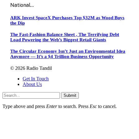
National…
ARK Invest SpaceX Purchases Top $32M as Wood Buys
the Dip
The Fast-Fashion Balance Sheet , The Terrifying Debt
Load Powering the Web’s Biggest Retail Giants
The Circular Economy Isn’t Just an Environmental Idea
Anymore — It’s a $4 Trillion Business Opportunity
© 2026 Radio Tandil
Get In Touch
About Us
Submit
Type above and press
Enter
to search. Press
Esc
to cancel.