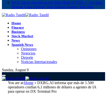
WDC Stock Just Hit an All-Time High of $729 — The Data
Storage Giant Nobody Was Talking About a Year Ago
Home
Finance
Business
Stock Market
News
Spanish News
Opiniones
Negocios
Deporte
Noticias Internacionales
Sunday, August 9
You are at:
Home
»
DXRG.AI informa que más de 1.500
operadores confían 6,1 millones de dólares a agentes de IA
para operar en DX Terminal Pro