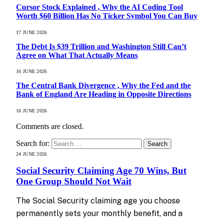
Cursor Stock Explained , Why the AI Coding Tool
Worth $60 Billion Has No Ticker Symbol You Can Buy
17 JUNE 2026
The Debt Is $39 Trillion and Washington Still Can’t
Agree on What That Actually Means
16 JUNE 2026
The Central Bank Divergence , Why the Fed and the
Bank of England Are Heading in Opposite Directions
16 JUNE 2026
Comments are closed.
Search for:
24 JUNE 2026
Social Security Claiming Age 70 Wins, But
One Group Should Not Wait
The Social Security claiming age you choose
permanently sets your monthly benefit, and a