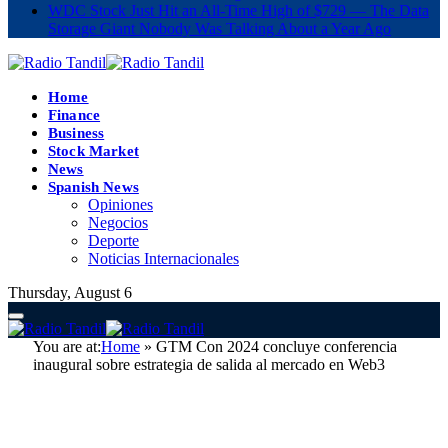
WDC Stock Just Hit an All-Time High of $729 — The Data
Storage Giant Nobody Was Talking About a Year Ago
Home
Finance
Business
Stock Market
News
Spanish News
Opiniones
Negocios
Deporte
Noticias Internacionales
Thursday, August 6
You are at:
Home
»
GTM Con 2024 concluye conferencia
inaugural sobre estrategia de salida al mercado en Web3