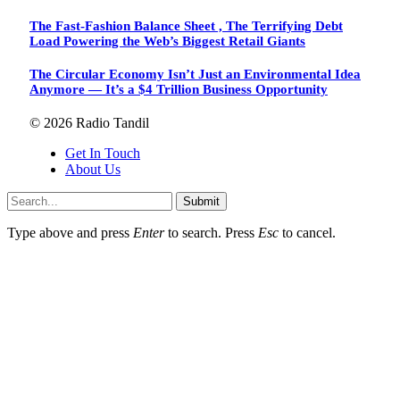
The Fast-Fashion Balance Sheet , The Terrifying Debt
Load Powering the Web’s Biggest Retail Giants
The Circular Economy Isn’t Just an Environmental Idea
Anymore — It’s a $4 Trillion Business Opportunity
© 2026 Radio Tandil
Get In Touch
About Us
Submit
Type above and press
Enter
to search. Press
Esc
to cancel.