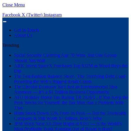
Close Menu
Facebook
X (Twitter)
Instagram
Get In Touch
About Us
Trending
Social Security Claiming Age 70 Wins, But One Group
Should Not Wait
ARK Invest SpaceX Purchases Top $32M as Wood Buys the
Dip
The Fast-Fashion Balance Sheet , The Terrifying Debt Load
Powering the Web’s Biggest Retail Giants
The Circular Economy Isn’t Just an Environmental Idea
Anymore — It’s a $4 Trillion Business Opportunity
ATO Holiday Home Tax Ruling TR 2026/1 , If You Keep the
Peak Weeks for Yourself, the Tax Man Has a Problem With
That
Hims Stock Down 55% From Its Peak — But the Telehealth
Company Is Still Worth $7 Billion. Here’s Why
JPM Stock Near All-Time Highs at $331 — Is the World’s
Most Profitable Bank Running Out of Room to Run?