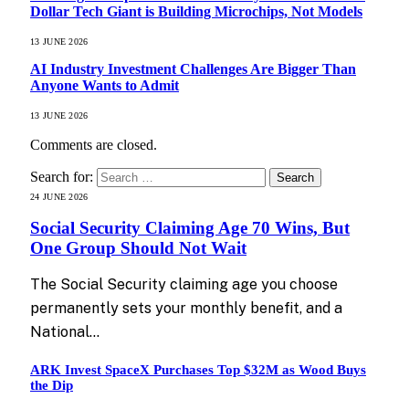
Dollar Tech Giant is Building Microchips, Not Models
13 JUNE 2026
AI Industry Investment Challenges Are Bigger Than
Anyone Wants to Admit
13 JUNE 2026
Comments are closed.
Search for:
24 JUNE 2026
Social Security Claiming Age 70 Wins, But
One Group Should Not Wait
The Social Security claiming age you choose
permanently sets your monthly benefit, and a
National…
ARK Invest SpaceX Purchases Top $32M as Wood Buys
the Dip