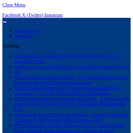
Close Menu
Facebook
X (Twitter)
Instagram
Get In Touch
About Us
Trending
Social Security Claiming Age 70 Wins, But One Group
Should Not Wait
ARK Invest SpaceX Purchases Top $32M as Wood Buys the
Dip
The Fast-Fashion Balance Sheet , The Terrifying Debt Load
Powering the Web’s Biggest Retail Giants
The Circular Economy Isn’t Just an Environmental Idea
Anymore — It’s a $4 Trillion Business Opportunity
ATO Holiday Home Tax Ruling TR 2026/1 , If You Keep the
Peak Weeks for Yourself, the Tax Man Has a Problem With
That
Hims Stock Down 55% From Its Peak — But the Telehealth
Company Is Still Worth $7 Billion. Here’s Why
JPM Stock Near All-Time Highs at $331 — Is the World’s
Most Profitable Bank Running Out of Room to Run?