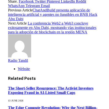
Share.
Facebook
Twitter
Pinterest
LinkedIn
Reddit
WhatsApp
Telegram
Email
Previous Article
ChatAndBuild presenta aplicación de
inteligencia artificial y agentes no fungibles en BNB Hack
Abu Dabi
Next Article
La conferencia Web2 a Web3 concluye
exitosamente en Abu Dabi, mostrando vías institucionales
para la adopción de blockchain en la región MENA
Radio Tandil
Website
Related
Posts
The Short-Seller Resurgence: The Activist Investors
Exposing Fraud in AI-Listed Small Caps
13 JUNE 2026
The Edge Compute Revolution: Why the Next Billion-