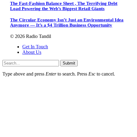
The Fast-Fashion Balance Sheet , The Terrifying Debt
Load Powering the Web’s Biggest Retail Giants
The Circular Economy Isn’t Just an Environmental Idea
Anymore — It’s a $4 Trillion Business Opportunity
© 2026 Radio Tandil
Get In Touch
About Us
Submit
Type above and press
Enter
to search. Press
Esc
to cancel.