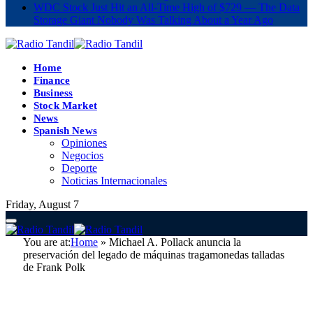
WDC Stock Just Hit an All-Time High of $729 — The Data
Storage Giant Nobody Was Talking About a Year Ago
Home
Finance
Business
Stock Market
News
Spanish News
Opiniones
Negocios
Deporte
Noticias Internacionales
Friday, August 7
You are at:
Home
»
Michael A. Pollack anuncia la
preservación del legado de máquinas tragamonedas talladas
de Frank Polk