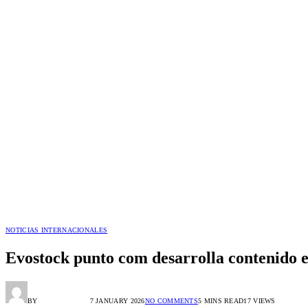
NOTICIAS INTERNACIONALES
Evostock punto com desarrolla contenido e
BY
RADIO TANDIL
7 JANUARY 2026
NO COMMENTS
5 MINS READ
17
VIEWS