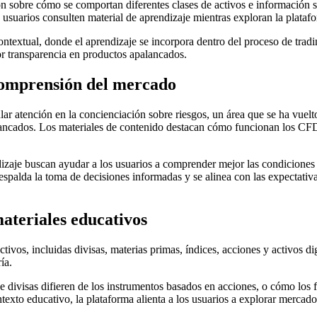
ón sobre cómo se comportan diferentes clases de activos e información
os usuarios consulten material de aprendizaje mientras exploran la plataf
contextual, donde el aprendizaje se incorpora dentro del proceso de tra
or transparencia en productos apalancados.
 comprensión del mercado
ular atención en la concienciación sobre riesgos, un área que se ha vue
ncados. Los materiales de contenido destacan cómo funcionan los CFD, 
ndizaje buscan ayudar a los usuarios a comprender mejor las condiciones
 respalda la toma de decisiones informadas y se alinea con las expectat
ateriales educativos
os, incluidas divisas, materias primas, índices, acciones y activos dig
ía.
 divisas difieren de los instrumentos basados en acciones, o cómo los 
ntexto educativo, la plataforma alienta a los usuarios a explorar merc