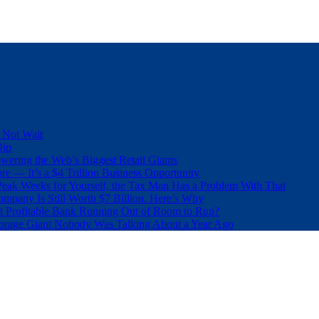
 Not Wait
Dip
wering the Web’s Biggest Retail Giants
e — It’s a $4 Trillion Business Opportunity
eak Weeks for Yourself, the Tax Man Has a Problem With That
pany Is Still Worth $7 Billion. Here’s Why
t Profitable Bank Running Out of Room to Run?
orage Giant Nobody Was Talking About a Year Ago