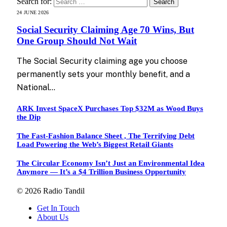
Search for:
24 JUNE 2026
Social Security Claiming Age 70 Wins, But
One Group Should Not Wait
The Social Security claiming age you choose
permanently sets your monthly benefit, and a
National…
ARK Invest SpaceX Purchases Top $32M as Wood Buys
the Dip
The Fast-Fashion Balance Sheet , The Terrifying Debt
Load Powering the Web’s Biggest Retail Giants
The Circular Economy Isn’t Just an Environmental Idea
Anymore — It’s a $4 Trillion Business Opportunity
© 2026 Radio Tandil
Get In Touch
About Us