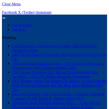
Close Menu
Facebook
X (Twitter)
Instagram
Get In Touch
About Us
Trending
Social Security Claiming Age 70 Wins, But One Group
Should Not Wait
ARK Invest SpaceX Purchases Top $32M as Wood Buys the
Dip
The Fast-Fashion Balance Sheet , The Terrifying Debt Load
Powering the Web’s Biggest Retail Giants
The Circular Economy Isn’t Just an Environmental Idea
Anymore — It’s a $4 Trillion Business Opportunity
ATO Holiday Home Tax Ruling TR 2026/1 , If You Keep the
Peak Weeks for Yourself, the Tax Man Has a Problem With
That
Hims Stock Down 55% From Its Peak — But the Telehealth
Company Is Still Worth $7 Billion. Here’s Why
JPM Stock Near All-Time Highs at $331 — Is the World’s
Most Profitable Bank Running Out of Room to Run?