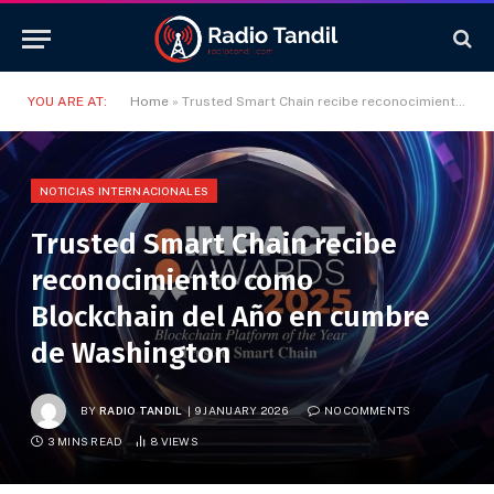
YOU ARE AT:
Home
»
Trusted Smart Chain recibe reconocimiento como Blockchain del Año en cumbre de Washington
NOTICIAS INTERNACIONALES
Trusted Smart Chain recibe
reconocimiento como
Blockchain del Año en cumbre
de Washington
BY
RADIO TANDIL
9 JANUARY 2026
NO COMMENTS
3 MINS READ
8
VIEWS