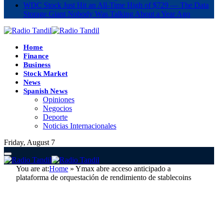
WDC Stock Just Hit an All-Time High of $729 — The Data
Storage Giant Nobody Was Talking About a Year Ago
Home
Finance
Business
Stock Market
News
Spanish News
Opiniones
Negocios
Deporte
Noticias Internacionales
Friday, August 7
You are at:
Home
»
Ymax abre acceso anticipado a
plataforma de orquestación de rendimiento de stablecoins