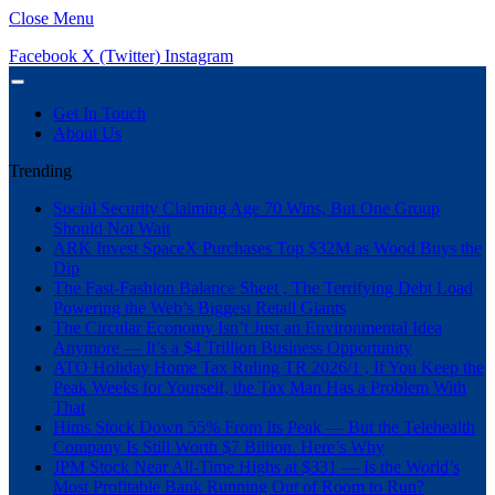
Close Menu
Facebook
X (Twitter)
Instagram
Get In Touch
About Us
Trending
Social Security Claiming Age 70 Wins, But One Group
Should Not Wait
ARK Invest SpaceX Purchases Top $32M as Wood Buys the
Dip
The Fast-Fashion Balance Sheet , The Terrifying Debt Load
Powering the Web’s Biggest Retail Giants
The Circular Economy Isn’t Just an Environmental Idea
Anymore — It’s a $4 Trillion Business Opportunity
ATO Holiday Home Tax Ruling TR 2026/1 , If You Keep the
Peak Weeks for Yourself, the Tax Man Has a Problem With
That
Hims Stock Down 55% From Its Peak — But the Telehealth
Company Is Still Worth $7 Billion. Here’s Why
JPM Stock Near All-Time Highs at $331 — Is the World’s
Most Profitable Bank Running Out of Room to Run?