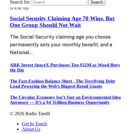
Search for:
24 JUNE 2026
Social Security Claiming Age 70 Wins, But
One Group Should Not Wait
The Social Security claiming age you choose
permanently sets your monthly benefit, and a
National…
ARK Invest SpaceX Purchases Top $32M as Wood Buys
the Dip
The Fast-Fashion Balance Sheet , The Terrifying Debt
Load Powering the Web’s Biggest Retail Giants
The Circular Economy Isn’t Just an Environmental Idea
Anymore — It’s a $4 Trillion Business Opportunity
© 2026 Radio Tandil
Get In Touch
About Us