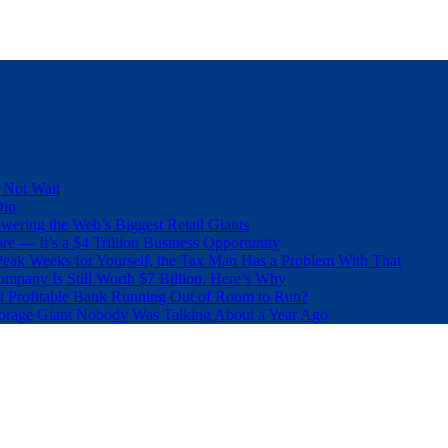
 Not Wait
Dip
wering the Web’s Biggest Retail Giants
e — It’s a $4 Trillion Business Opportunity
eak Weeks for Yourself, the Tax Man Has a Problem With That
pany Is Still Worth $7 Billion. Here’s Why
t Profitable Bank Running Out of Room to Run?
orage Giant Nobody Was Talking About a Year Ago