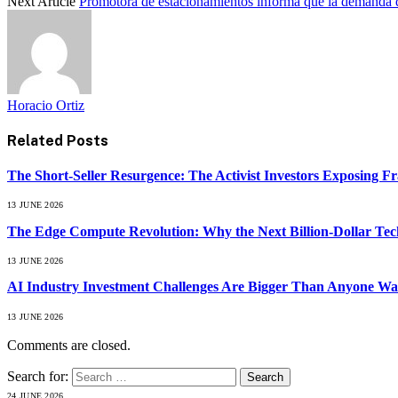
Next Article
Promotora de estacionamientos informa que la demanda de
Horacio Ortiz
Related
Posts
The Short-Seller Resurgence: The Activist Investors Exposing F
13 JUNE 2026
The Edge Compute Revolution: Why the Next Billion-Dollar Tech
13 JUNE 2026
AI Industry Investment Challenges Are Bigger Than Anyone Wa
13 JUNE 2026
Comments are closed.
Search for:
24 JUNE 2026