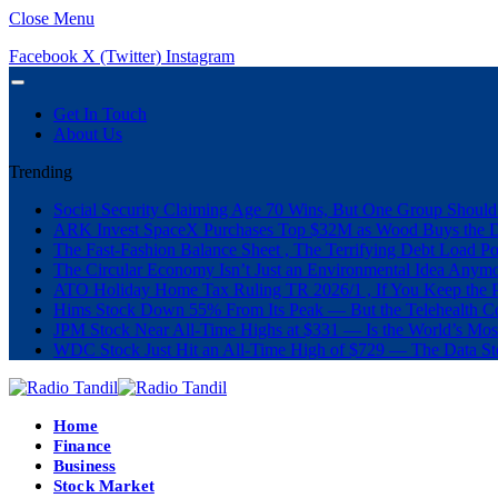
Close Menu
Facebook
X (Twitter)
Instagram
Get In Touch
About Us
Trending
Social Security Claiming Age 70 Wins, But One Group Should
ARK Invest SpaceX Purchases Top $32M as Wood Buys the 
The Fast-Fashion Balance Sheet , The Terrifying Debt Load Po
The Circular Economy Isn’t Just an Environmental Idea Anymor
ATO Holiday Home Tax Ruling TR 2026/1 , If You Keep the P
Hims Stock Down 55% From Its Peak — But the Telehealth Com
JPM Stock Near All-Time Highs at $331 — Is the World’s Mos
WDC Stock Just Hit an All-Time High of $729 — The Data St
Home
Finance
Business
Stock Market