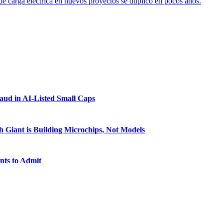
 carga eléctrica en nuevos proyectos se duplicó en pocos años.
raud in AI-Listed Small Caps
 Giant is Building Microchips, Not Models
nts to Admit